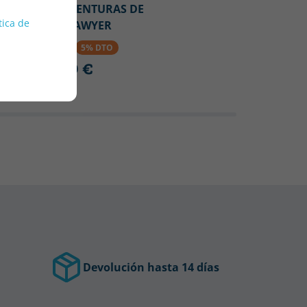
LAS AVENTURAS DE
S!
tica de
TOM SAWYER
16.20 €
5% DTO
15.39 €
Devolución hasta 14 días