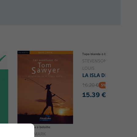
Tapa blanda o bolsillo
STEVENSON, ROBERT
LOUIS
LA ISLA DEL TESORO
16.20 €
5% DTO
15.39 €
Tapa blanda o bolsillo
TWAIN, MARK