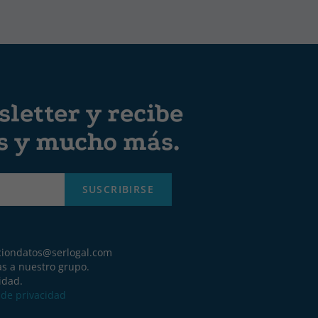
letter y recibe
es y mucho más.
SUSCRIBIRSE
ciondatos@serlogal.com
as a nuestro grupo.
idad.
a de privacidad