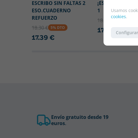
ESCRIBO SIN FALTAS 2
¡ESCRIBO SIN FA
ESO.CUADERNO
1
Usamos cooki
cookies
.
REFUERZO
18.30 €
5% DTO
18.30 €
5% DTO
17.39 €
Configurar
17.39 €
Envío gratuito desde 19
euros
.