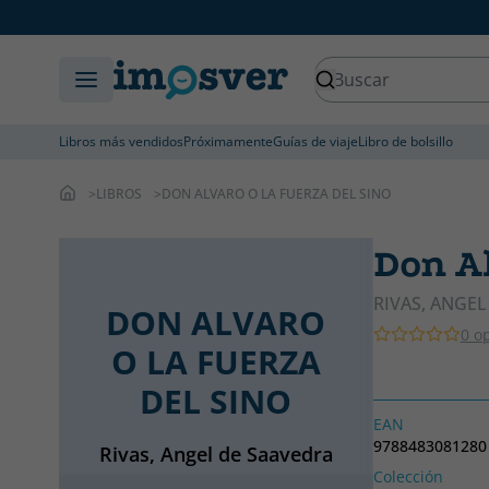
Libros más vendidos
Próximamente
Guías de viaje
Libro de bolsillo
LIBROS
DON ALVARO O LA FUERZA DEL SINO
Don Al
RIVAS, ANGE
DON ALVARO
0 o
O LA FUERZA
DEL SINO
EAN
9788483081280
Rivas, Angel de Saavedra
Colección