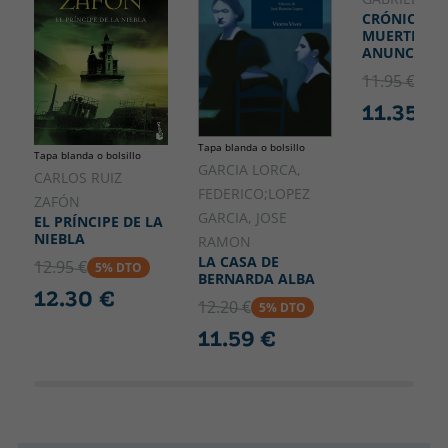
CRÓNICA D
MUERTE
ANUNCIAD
11.95 €
5% 
11.35 €
Tapa blanda o bolsillo
Tapa blanda o bolsillo
GARCIA LORCA,
CARLOS RUIZ
FEDERICO;LOPEZ
ZAFÓN
GARCIA, JOSE
EL PRÍNCIPE DE LA
NIEBLA
RAMON
LA CASA DE
12.95 €
5% DTO
BERNARDA ALBA
12.30 €
12.20 €
5% DTO
11.59 €