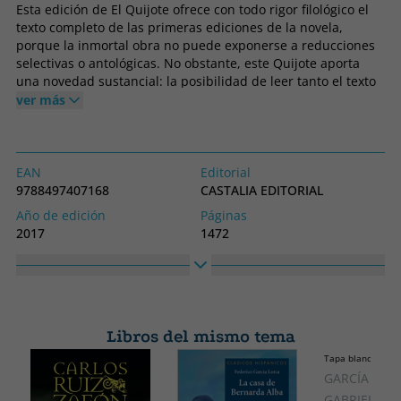
Esta edición de El Quijote ofrece con todo rigor filológico el
texto completo de las primeras ediciones de la novela,
porque la inmortal obra no puede exponerse a reducciones
selectivas o antológicas. No obstante, este Quijote aporta
una novedad sustancial: la posibilidad de leer tanto el texto
íntegro como una lectura abreviada.
ver más
EAN
Editorial
9788497407168
CASTALIA EDITORIAL
Año de edición
Páginas
2017
1472
Encuadernación
Idioma
Tapa blanda o bolsillo
Castellano
Colección
Alto
DIDACTICA
190
Libros del mismo tema
Ancho
Tapa blanda o bol
125
GARCÍA MÁR
GABRIEL