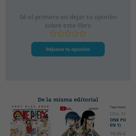
Sé el primero en dejar tu opinión
sobre este libro
Déjanos tu opinión
De la misma editorial
Tapa blanda o bol
ODA, EIICHI
ONE PIECE N
EN 1)
16.95 €
5% 