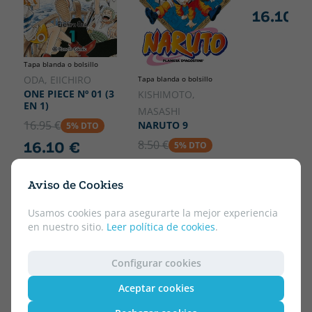
16.10 €
Tapa blanda o bolsillo
ODA, EIICHIRO
Tapa blanda o bolsillo
ONE PIECE Nº 01 (3
KISHIMOTO,
EN 1)
MASASHI
16.95 €
NARUTO 9
5% DTO
8.50 €
16.10 €
5% DTO
8.08 €
Aviso de Cookies
Usamos cookies para asegurarte la mejor experiencia
en nuestro sitio.
Leer política de cookies
.
Configurar cookies
Aceptar cookies