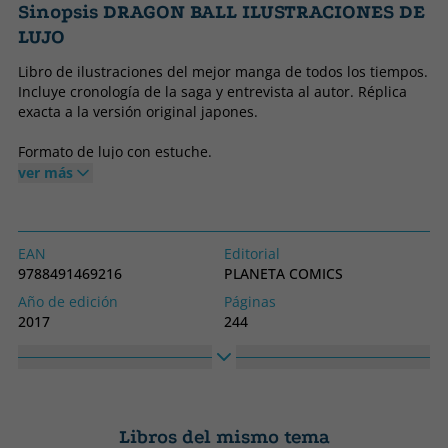
Sinopsis DRAGON BALL ILUSTRACIONES DE
LUJO
Libro de ilustraciones del mejor manga de todos los tiempos.
Incluye cronología de la saga y entrevista al autor. Réplica
exacta a la versión original japones.
Formato de lujo con estuche.
ver más
EAN
Editorial
9788491469216
PLANETA COMICS
Año de edición
Páginas
2017
244
Encuadernación
Idioma
Tapa dura
Castellano
Colección
Alto
SIN COLECCION
258
Libros del mismo tema
Ancho