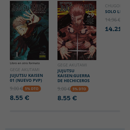
183
CHUGONG
SOLO LEVEL
14.96 €
5% 
14.21 €
Libro en otro formato
GEGE AKUTAMI
GEGE AKUTAMI
JUJUTSU
JUJUTSU KAISEN
KAISEN:GUERRA
01 (NUEVO PVP)
DE HECHICEROS
9.00 €
9.00 €
5% DTO
5% DTO
8.55 €
8.55 €