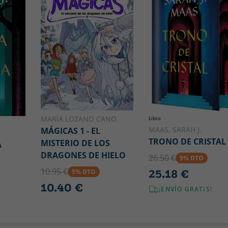
MARÍA LOZANO CANO
Libro
MAAS, SARAH J.
MÁGICAS 1 - EL
TRONO DE CRISTAL
MISTERIO DE LOS
A
DRAGONES DE HIELO
26.50 €
5% DTO
10.95 €
25.18 €
5% DTO
10.40 €
¡ENVÍO GRATIS!