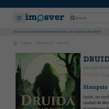
Libros más vendidos
Próximamente
Guías de viaje
Libro de bolsillo
LIBROS
FANTASTICA
DRUIDA
DRUI
VILA DE VICEN
0 o
Sinopsis
Lezár, un curt
ciudad de Was
el poderoso d