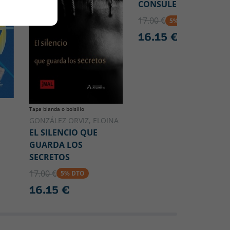
CONSULES
17.00 €
5% DTO
16.15 €
Tapa blanda o bolsillo
GONZÁLEZ ORVIZ, ELOINA
EL SILENCIO QUE
GUARDA LOS
SECRETOS
17.00 €
5% DTO
16.15 €