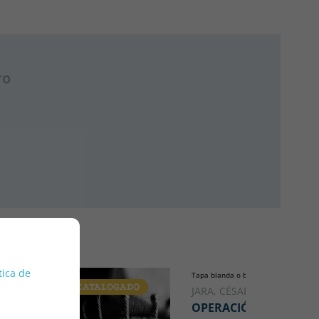
ro
tica de
Tapa blanda o bolsillo
DESCATALOGADO
JARA, CÉSAR
OPERACIÓN