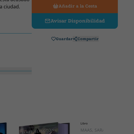
a ciudad.
Añadir a la Cesta
su fiel e
nadora. Y
Avisar Disponibilidad
r de la
mando la
Guardar
Compartir
Libro
MAAS, SARAH J.