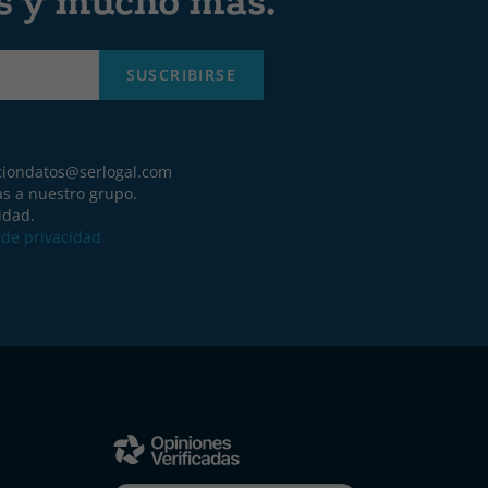
es y mucho más.
SUSCRIBIRSE
ciondatos@serlogal.com
as a nuestro grupo.
idad.
a de privacidad