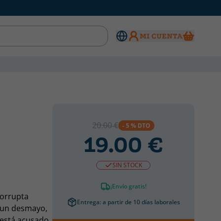
MI CUENTA
20.00 €
- 5 % DTO
19.00 €
SIN STOCK
¡Envío gratis!
corrupta
Entrega: a partir de 10 días laborales
r un desmayo,
 está acusado