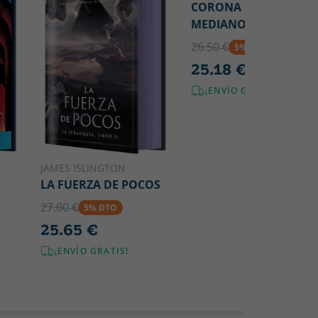
CORONA DE
MEDIANOCHE
26.50 €
5% DTO
25.18 €
¡ENVÍO GRATIS!
JAMES ISLINGTON
LA FUERZA DE POCOS
27.00 €
5% DTO
25.65 €
¡ENVÍO GRATIS!