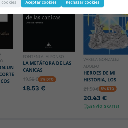
 cookies
Aceptar cookies
Rechazar cookies
A
FONTENLA, ALFONSO
VARELA GONZALEZ,
MO
LA METÁFORA DE LAS
ADOLFO
ON:UN
CANICAS
HEROES DE MI
 CORTE
19.50 €
HISTORIA, LOS
5% DTO
ICOS
18.53 €
21.50 €
5% DTO
20.43 €
¡ENVÍO GRATIS!