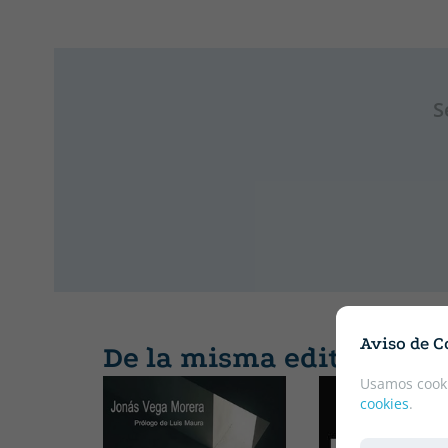
S
Aviso de C
De la misma editorial
Usamos cooki
cookies
.