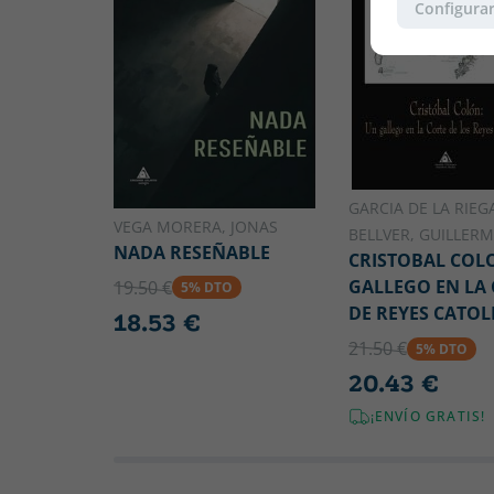
Configurar
GARCIA DE LA RIEG
VEGA MORERA, JONAS
BELLVER, GUILLER
NADA RESEÑABLE
CRISTOBAL COL
GALLEGO EN LA
19.50 €
5% DTO
DE REYES CATOL
18.53 €
21.50 €
5% DTO
20.43 €
¡ENVÍO GRATIS!