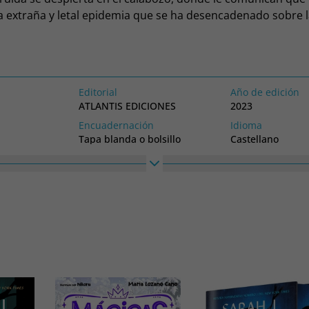
a extraña y letal epidemia que se ha desencadenado sobre l
á resolver el enigma de su encarcelamiento con la ayuda de 
mpi, una pequeña y temible vibria, y de Austsi, una elfa sa
ue deberá enfrentarse a su oscuro pasado para poder sali
ifrar qué misterio se oculta tras la epidemia que está diez
Editorial
Año de edición
 Wassa-Tun.
ATLANTIS EDICIONES
2023
Encuadernación
Idioma
Tapa blanda o bolsillo
Castellano
Alto
Ancho
210
150