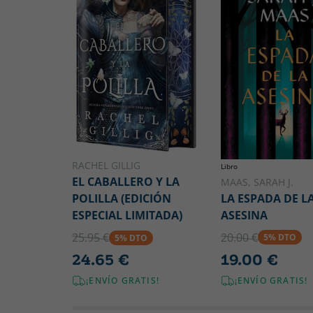
RACHEL GILLIG
Libro
EL CABALLERO Y LA
MAAS, SARAH J.
LA ESPADA DE L
POLILLA (EDICIÓN
ASESINA
ESPECIAL LIMITADA)
20.00 €
25.95 €
5% DTO
5% DTO
19.00 €
24.65 €
¡ENVÍO GRATIS!
¡ENVÍO GRATIS!