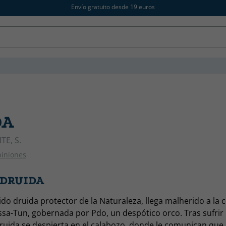
Envío gratuito desde 19 euros
DA
TE, S.
piniones
 DRUIDA
ido druida protector de la Naturaleza, llega malherido a la 
sa-Tun, gobernada por Pdo, un despótico orco. Tras sufri
ruida se despierta en el calabozo, donde le comunican que