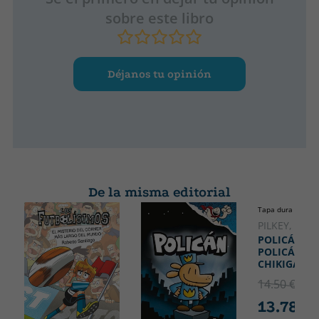
sobre este libro
Déjanos tu opinión
De la misma editorial
Tapa dura
PILKEY, DAV
POLICÁN 4:
POLICÁN Y
CHIKIGATO
14.50 €
5% 
13.78 €