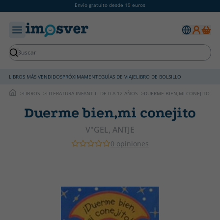
Envío gratuito desde 19 euros
LIBROS MÁS VENDIDOS
PRÓXIMAMENTE
GUÍAS DE VIAJE
LIBRO DE BOLSILLO
LIBROS
LITERATURA INFANTIL: DE 0 A 12 AÑOS
DUERME BIEN,MI CONEJITO
Duerme bien,mi conejito
V"GEL, ANTJE
0 opiniones