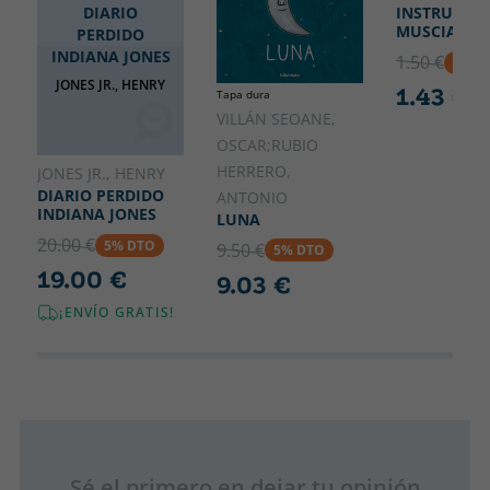
DIARIO
INSTRUMEN
MUSCIALES
PERDIDO
INDIANA JONES
1.50 €
5% D
JONES JR., HENRY
1.43 €
Tapa dura
VILLÁN SEOANE,
OSCAR;RUBIO
HERRERO,
JONES JR., HENRY
DIARIO PERDIDO
ANTONIO
INDIANA JONES
LUNA
20.00 €
5% DTO
9.50 €
5% DTO
19.00 €
9.03 €
¡ENVÍO GRATIS!
Sé el primero en dejar tu opinión