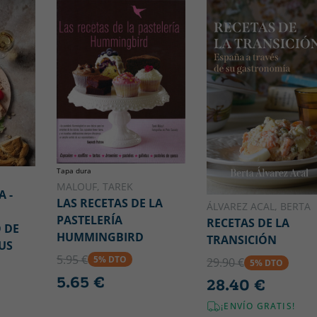
Tapa dura
MALOUF, TAREK
A -
LAS RECETAS DE LA
ÁLVAREZ ACAL, BERTA
PASTELERÍA
RECETAS DE LA
 DE
HUMMINGBIRD
TRANSICIÓN
US
5.95 €
5% DTO
29.90 €
5% DTO
5.65 €
28.40 €
¡ENVÍO GRATIS!