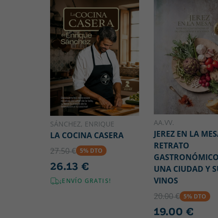
AA.VV.
SÁNCHEZ, ENRIQUE
JEREZ EN LA MES
LA COCINA CASERA
RETRATO
27.50 €
5% DTO
GASTRONÓMICO
26.13 €
UNA CIUDAD Y S
VINOS
¡ENVÍO GRATIS!
20.00 €
5% DTO
19.00 €