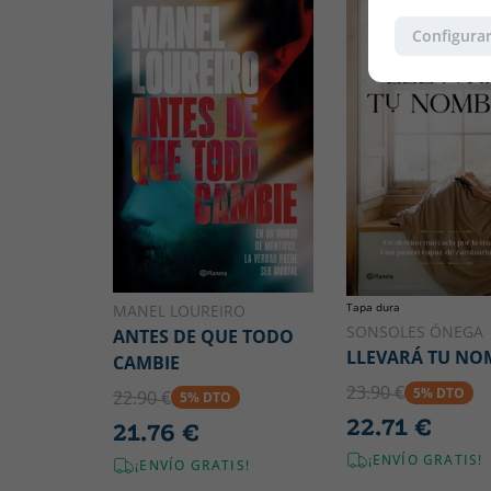
Configurar
Tapa dura
MANEL LOUREIRO
SONSOLES ÓNEGA
ANTES DE QUE TODO
LLEVARÁ TU NO
CAMBIE
23.90 €
5% DTO
22.90 €
5% DTO
22.71 €
21.76 €
¡ENVÍO GRATIS!
¡ENVÍO GRATIS!