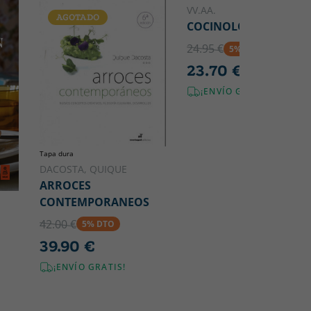
VV.AA.
AGOTADO
COCINOLOGÍA
24.95 €
5% DTO
23.70 €
¡ENVÍO GRATIS!
Tapa dura
DACOSTA, QUIQUE
ARROCES
CONTEMPORANEOS
42.00 €
5% DTO
39.90 €
¡ENVÍO GRATIS!