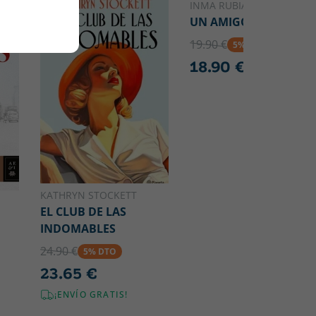
INMA RUBIALES
UN AMIGO GRATIS
19.90 €
5% DTO
18.90 €
KATHRYN STOCKETT
EL CLUB DE LAS
INDOMABLES
24.90 €
5% DTO
23.65 €
¡ENVÍO GRATIS!