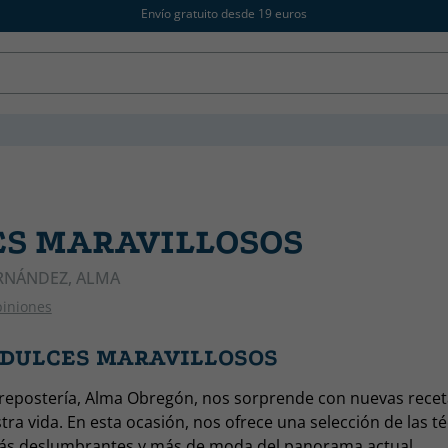
Envío gratuito desde 19 euros
ES MARAVILLOSOS
RNÁNDEZ, ALMA
piniones
s DULCES MARAVILLOSOS
a repostería, Alma Obregón, nos sorprende con nuevas rece
ra vida. En esta ocasión, nos ofrece una selección de las t
ás deslumbrantes y más de moda del panorama actual.