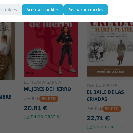
 cookies
Aceptar cookies
Rechazar cookies
BOTICARIA GARCÍA
PLATEL, MARTA
MUJERES DE HIERRO
EL BAILE DE LAS
MBRE
21.90 €
CRIADAS
5% DTO
20.81 €
23.90 €
5% DTO
22.71 €
¡ENVÍO GRATIS!
¡ENVÍO GRATIS!