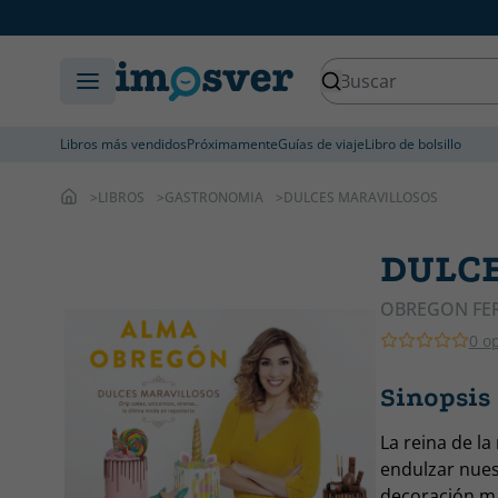
Libros más vendidos
Próximamente
Guías de viaje
Libro de bolsillo
LIBROS
GASTRONOMIA
DULCES MARAVILLOSOS
DULC
OBREGON FE
0 o
Sinopsi
La reina de l
endulzar nuest
decoración m