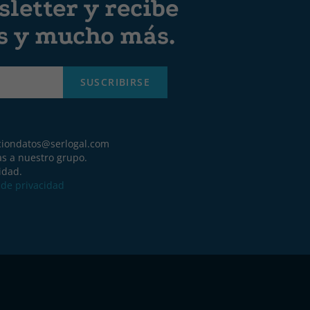
letter y recibe
es y mucho más.
SUSCRIBIRSE
ciondatos@serlogal.com
as a nuestro grupo.
idad.
a de privacidad