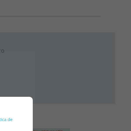
ro
tica de