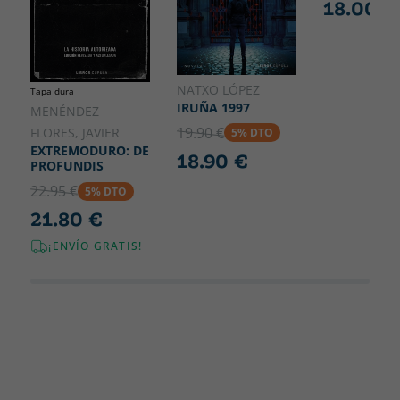
18.00 €
NATXO LÓPEZ
Tapa dura
IRUÑA 1997
MENÉNDEZ
19.90 €
FLORES, JAVIER
5% DTO
EXTREMODURO: DE
18.90 €
PROFUNDIS
22.95 €
5% DTO
21.80 €
¡ENVÍO GRATIS!