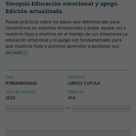
Sinopsis Educación emocional y apego.
Edición actualizada
Pautas prácticas sobre los pasos que debemos dar para
convertirnos en expertos emocionales y poder ayudar así a
nuestros hijos y alumnos en el manejo de sus emociones.La
educación emocional y el apego son fundamentales para
que nuestros hijos y alumnos aprendan a gestionar sus
emociones y crezcan con una autoestima saludable. En este
ver más
libro encontrarás un manual práctico elaborado con un
lenguaje extraordinariamente claro y sencillo sobre los pasos
que debemos dar para convertirnos en expertos
emocionales y poder ayudar así a nuestros hijos y alumnos
EAN
Editorial
en el manejo de sus emociones. Además de entender qué es
9788448036645
LIBROS CUPULA
una emoción, se explica qué es el apego y los diferentes
Año de edición
Páginas
tipos de apego que existen, así como las características que
2023
416
deben reunir un padre o una madre para vincularse de
Encuadernación
Idioma
manera segura y saludable con su hijo, ofreciendo
Tapa blanda o bolsillo
Castellano
estrategias prácticas de intervención. El libro está prologado
por Rafael Bisquerra y Begoña Ibarrola, y además
Colección
Alto
intervienen en él expertos de renombrado prestigio en el
Padres e hijos
230
ámbito emocional como Álvaro Bilbao, entre otros.
Ancho