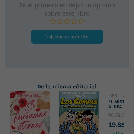
Sé el primero en dejar tu opinión
sobre este libro
Déjanos tu opinión
De la misma editorial
IKER UNZU
EL MISTERIO
ALDEA FAN
20.90 €
5% 
19.85 €
¡ENVÍO G