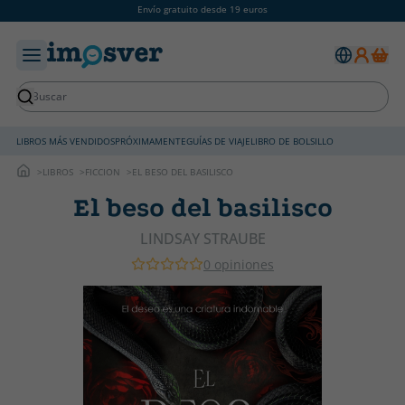
Envío gratuito desde 19 euros
LIBROS MÁS VENDIDOS
PRÓXIMAMENTE
GUÍAS DE VIAJE
LIBRO DE BOLSILLO
LIBROS
FICCION
EL BESO DEL BASILISCO
El beso del basilisco
LINDSAY STRAUBE
0 opiniones