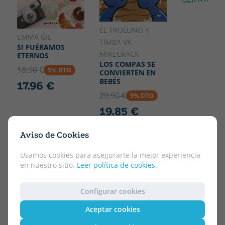
EL TROLLINO Y
EMMA GIL
TIMBA VK
SI FUÉRAMOS
MIKECRACK
ETERNOS
LOS COMPAS SE
18.90 €
5% DTO
CONVIERTEN EN
BEBÉS
17.96 €
20.90 €
5% DTO
19.85 €
¡ENVÍO GRATIS!
Aviso de Cookies
Usamos cookies para asegurarte la mejor experiencia
en nuestro sitio.
Leer política de cookies
.
Configurar cookies
Aceptar cookies