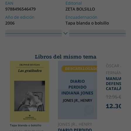
EAN
Editorial
9788496546479
ZETA BOLSILLO
Año de edición
Encuadernación
2006
Tapa blanda o bolsillo
Idioma
Nº colección
Castellano
2BOLZBLZ
Colección
Alto
BEST SELLER ZETA BOLSILLO
200
Libros del mismo tema
Ancho
127
ÒSCAR AND
DESCATALOGADO
CATALÁ
FERNÁNDEZ
MANUAL DE
DIARIO
DEFENSA DE
PERDIDO
CATALÀ
INDIANA JONES
12.95 €
5% 
JONES JR., HENRY
12.30 €
JONES JR., HENRY
Tapa blanda o bolsillo
DIARIO PERDIDO