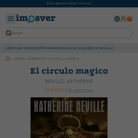
Envío gratuito desde 19 euros
LIBROS MÁS VENDIDOS
PRÓXIMAMENTE
GUÍAS DE VIAJE
LIBRO DE BOLSILLO
LIBROS
NARRATIVA
EL CIRCULO MAGICO
El circulo magico
NEVILLE, KATHERINE
0 opiniones