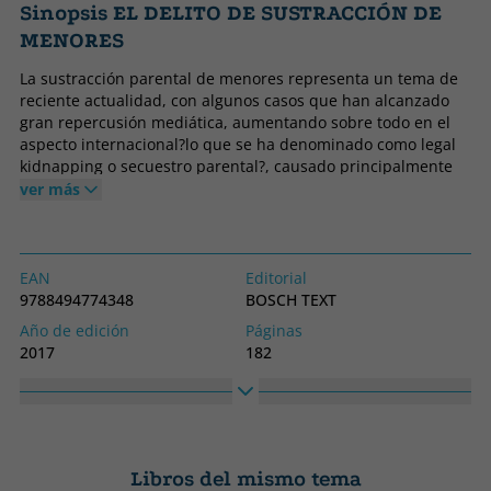
Sinopsis EL DELITO DE SUSTRACCIÓN DE
MENORES
La sustracción parental de menores representa un tema de
reciente actualidad, con algunos casos que han alcanzado
gran repercusión mediática, aumentando sobre todo en el
aspecto internacional?lo que se ha denominado como legal
kidnapping o secuestro parental?, causado principalmente
por el aumento de matrimonios mixtos y las frecuentes
ver más
rupturas de pareja, suscitando conflictos culturales entre un
deber jurídico y un deber moral, en la que los progenitores ?
se toman la justicia por su mano?, incumpliendo una
resolución judicial o administrativa. De ahí cabe inferir que
EAN
Editorial
la sustracción parental de menores sea un fenómeno de
9788494774348
BOSCH TEXT
enorme complejidad jurídica, dado que en su regulación
Año de edición
Páginas
nacional e internacional se ven afectadas dos jurisdicciones,
2017
182
la civil y la penal, con procedimientos propios en función de
Encuadernación
Idioma
cada caso concreto.
Tapa blanda o bolsillo
Castellano
En el ámbito penal, el Código Penal de 1995 suprimió como
delito con sustantividad propia, la sustracción de menores
Colección
Alto
de siete años, y agravó, en cambio, el marco punitivo para
PENAL
240
los delitos de detención ilegal o secuestro cuando la víctima
Libros del mismo tema
Ancho