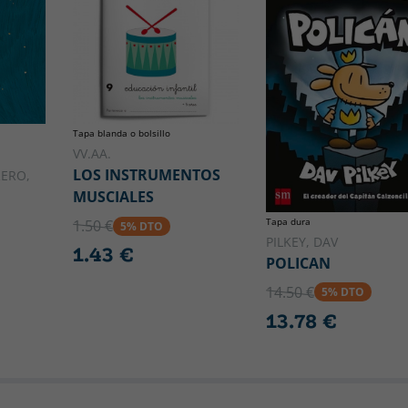
Tapa blanda o bolsillo
VV.AA.
LOS INSTRUMENTOS
ERO,
MUSCIALES
Tapa dura
1.50 €
5% DTO
PILKEY, DAV
1.43 €
POLICAN
14.50 €
5% DTO
13.78 €