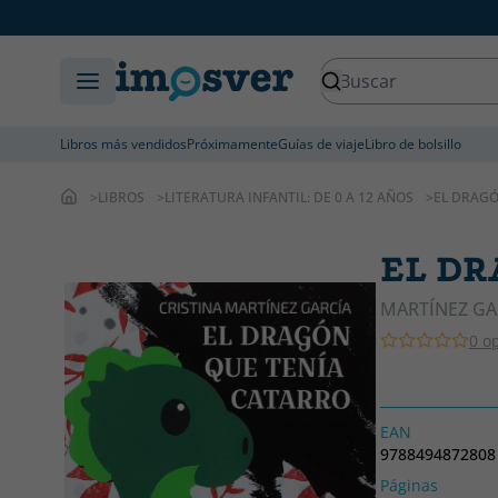
Libros más vendidos
Próximamente
Guías de viaje
Libro de bolsillo
LIBROS
LITERATURA INFANTIL: DE 0 A 12 AÑOS
EL DRAGÓ
EL DR
MARTÍNEZ GAR
0 o
EAN
9788494872808
Páginas