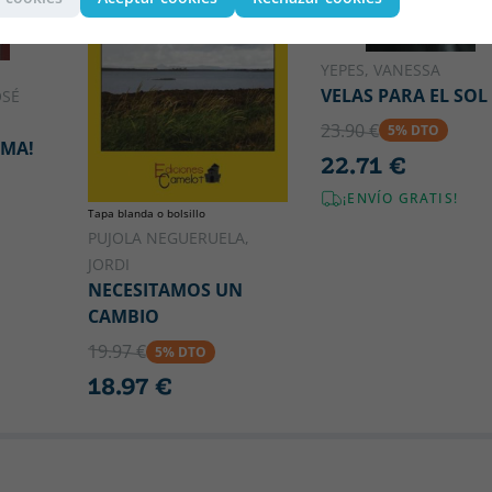
YEPES, VANESSA
VELAS PARA EL SOL
OSÉ
23.90 €
5% DTO
IMA!
22.71 €
¡ENVÍO GRATIS!
Tapa blanda o bolsillo
PUJOLA NEGUERUELA,
JORDI
NECESITAMOS UN
CAMBIO
19.97 €
5% DTO
18.97 €