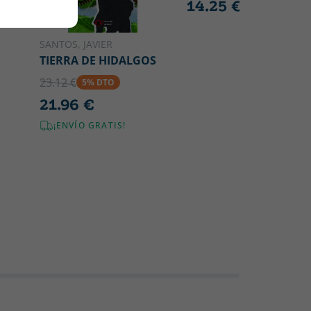
14.25 €
SANTOS, JAVIER
TIERRA DE HIDALGOS
23.12 €
5% DTO
21.96 €
¡ENVÍO GRATIS!