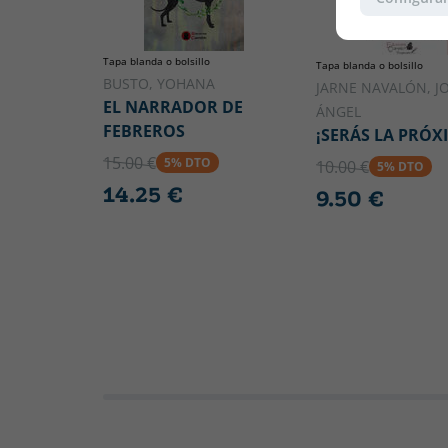
Tapa blanda o bolsillo
Tapa blanda o bolsillo
BUSTO, YOHANA
JARNE NAVALÓN, J
EL NARRADOR DE
ÁNGEL
FEBREROS
¡SERÁS LA PRÓX
15.00 €
5% DTO
10.00 €
5% DTO
14.25 €
9.50 €