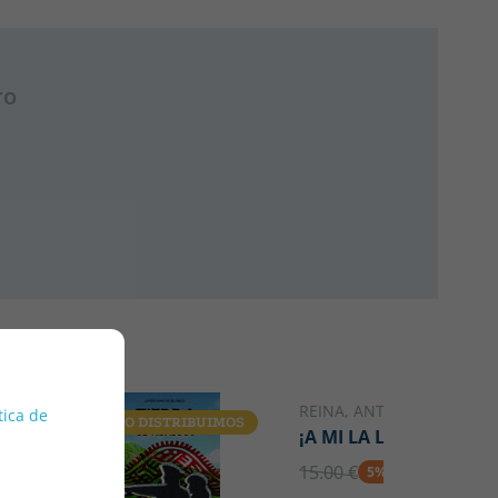
ro
REINA, ANTÓN
tica de
S
YA NO DISTRIBUIMOS
YA NO DISTRIBUIMOS
¡A MI LA LEGIÓN!
15.00 €
5% DTO