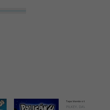
Tapa blanda o bolsillo
PILKEY, DAV