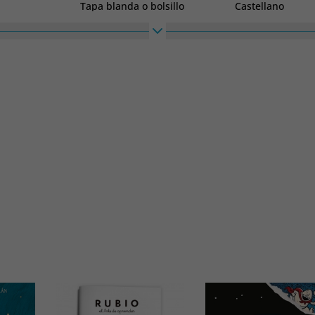
Tapa blanda o bolsillo
Castellano
Alto
Ancho
210
210