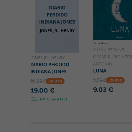
DIARIO
PERDIDO
INDIANA JONES
JONES JR., HENRY
Tapa dura
VILLÁN SEOANE,
OSCAR;RUBIO HERR
JONES JR., HENRY
ANTONIO
DIARIO PERDIDO
LUNA
INDIANA JONES
9.50 €
5% DTO
20.00 €
5% DTO
9.03 €
19.00 €
¡ENVÍO GRATIS!