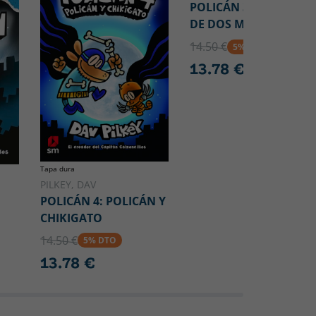
POLICÁN 3: HISTORIA
DE DOS MININOS
14.50 €
5% DTO
13.78 €
Tapa dura
PILKEY, DAV
POLICÁN 4: POLICÁN Y
CHIKIGATO
14.50 €
5% DTO
13.78 €