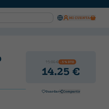
MI CUENTA
O
15.00 €
- 5 % DTO
14.25 €
Guardar
Compartir