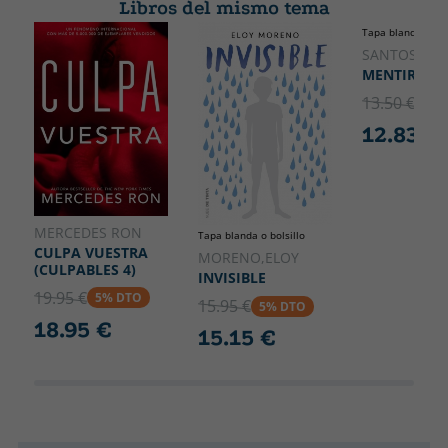
Libros del mismo tema
Ancho
Tapa blanda o bol
183
SANTOS, CA
MENTIRA
13.50 €
5% 
12.83 €
MERCEDES RON
Tapa blanda o bolsillo
CULPA VUESTRA
MORENO,ELOY
(CULPABLES 4)
INVISIBLE
19.95 €
5% DTO
15.95 €
5% DTO
18.95 €
15.15 €