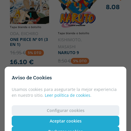
8.08 €
Tapa blanda o bolsillo
ODA, EIICHIRO
Tapa blanda o bolsillo
ONE PIECE Nº 01 (3
KISHIMOTO,
EN 1)
MASASHI
16.95 €
NARUTO 9
5% DTO
8.50 €
16.10 €
5% DTO
8.08 €
Aviso de Cookies
Usamos cookies para asegurarte la mejor experiencia
en nuestro sitio.
Leer política de cookies
.
Configurar cookies
Aceptar cookies