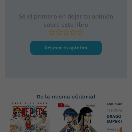
Sé el primero en dejar tu opinión
sobre este libro
Déjanos tu opinión
De la misma editorial
Tapa blanda o bol
TORIYAMA, 
DRAGON BA
SUPER Nº 15
8.50 €
5% D