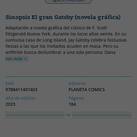
Sinopsis El gran Gatsby (novela gráfica)
Adaptación a novela gráfica del clásico de F. Scott
Fitzgerald.Nueva York, durante los locos años veinte. En su
suntuosa casa de Long Island, Jay Gatsby celebra fastuosas
fiestas a las que los invitados acuden en masa. Pero su
anfitrión busca deslumbrar a una sola persona: Daisy
Buchanan. Daisy es elegante, rica, atractiva... y la esposa de
ver más
un millonario heredero. Una de las grandes novelas de F.
Scott Fitzgerald, clásico de la literatura estadounidense del
siglo XX, adaptada por primera vez a versión gráfica por
autores estadounidenses.
EAN
Editorial
9788411407403
PLANETA COMICS
Año de edición
Páginas
2023
184
Encuadernación
Idioma
Tapa dura
Castellano
Colección
Alto
NOVELA GRAFICA
255