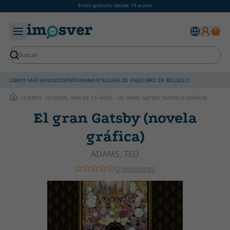
Envío gratuito desde 19 euros
LIBROS MÁS VENDIDOS
PRÓXIMAMENTE
GUÍAS DE VIAJE
LIBRO DE BOLSILLO
LIBROS
JUVENIL: MAS DE 13 AÑOS
EL GRAN GATSBY (NOVELA GRÁFICA)
El gran Gatsby (novela
gráfica)
ADAMS, TED
0 opiniones