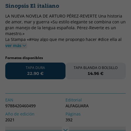
Sinopsis El italiano
LA NUEVA NOVELA DE ARTURO PÉREZ-REVERTE Una historia
de amor, mar y guerra «Su estilo elegante se combina con un
gran manejo de la lengua española. Pérez-Reverte es un
maestro.»
La Stampa «#Hay algo que me propongo hacer #dice ella al
fin#. O quizá debo hacer, en realidad.
ver más
#¿Puedo serte útil para eso?
#En cierta forma lo eres. Al fin y al cabo, tú me enseñaste a
Formatos disponibles
amar a los héroes.
TAPA DURA
TAPA BLANDA O BOLSILLO
Devuelve el libro a su lugar y afronta la mirada perpleja del
22.90 €
14.96 €
padre.
#Sin ti nunca los habría reconocido #añade.
#No creo que yo#
#Oh, no, en absoluto. O tal vez también lo fuiste algún
tiempo, antes de que nuestra Troya ardiera.»
EAN
Editorial
En los años 1942 y 1943, durante la Segunda Guerra
9788420460499
ALFAGUARA
Mundial, buzos de combate italianos hundieron o dañaron
Año de edición
Páginas
catorce barcos aliados en Gibraltar y la bahía de Algeciras.
2021
392
En esta novela, inspirada en hechos reales, sólo algunos
personajes y situaciones son imaginarios. Elena Arbués, una
Encuadernación
Idioma