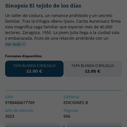
Sinopsis El tejido de los días
Un taller de costura, un romance prohibido y un secreto
familiar. Tras la trilogía «Banu Qasi», Carlos Aurensanz firma
esta magnífica saga familiar que esperan más de 40.000
lectores. Zaragoza, 1950. La joven Julia llega a la ciudad sola
y embarazada, fruto de una relación prohibida con un
hombre que acaba de morir. Aunque conoce las dificultades
ver más
que entraña ser una mujer en sus condiciones, el deseo de
labrar un futuro digno para su hijo la lleva a montar un
Formatos disponibles
salón de alta costura, con la ayuda de Rosita, una joven
TAPA BLANDA O BOLSILLO
TAPA BLANDA O BOLSILLO
modista. Atraídas por su talento, las mujeres de las familias
22.90 €
12.95 €
más adineradas de Zaragoza no tardarán en frecuentar el
taller para admirar las modernas telas y los vestidos más
glamurosos de la época. Será así como Julia conocerá a la
familia Monforte y las vidas y los anhelos de quienes
trabajan para ellos: el portero, las doncellas, el chofer, la
EAN
Editorial
institutriz y la cocinera que, en esos días, se convertirán en
9788466677769
EDICIONES B
su familia. Mientras Julia intenta esconder el pasado del
Año de edición
Páginas
hombre al que amó y construir un futuro para su hijo, un
2023
656
secreto inconfesable que se había estado oculto durante
generaciones en la mansión de los Monforte saldrá a la luz y
Encuadernación
Idioma