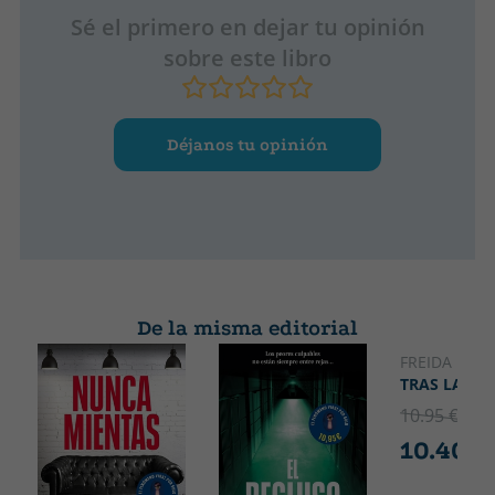
Sé el primero en dejar tu opinión
sobre este libro
Déjanos tu opinión
De la misma editorial
FREIDA MCF
TRAS LA PU
10.95 €
5% 
10.40 €