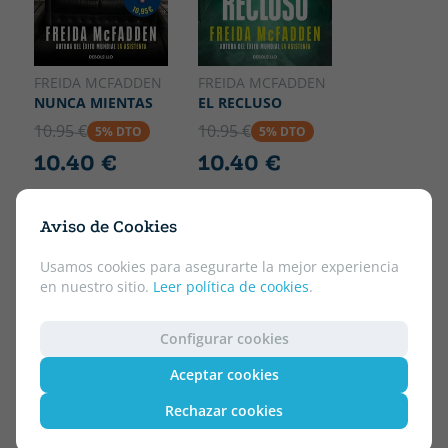
FREIDA MCFADDEN
FREIDA MCFADDEN
NUNCA MIENTAS
EL RECLUSO
10.95 €
10.95 €
5% DTO
5% DTO
10.40 €
10.40 €
Aviso de Cookies
Usamos cookies para asegurarte la mejor experiencia
en nuestro sitio.
Leer política de cookies
.
Configurar cookies
Aceptar cookies
Rechazar cookies