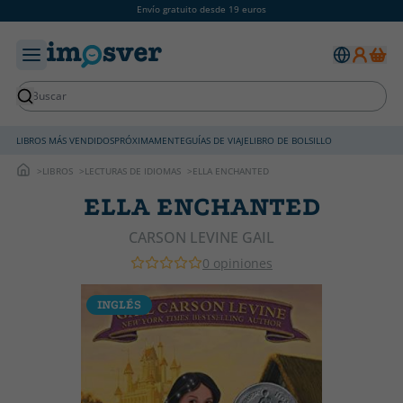
Envío gratuito desde 19 euros
LIBROS MÁS VENDIDOS
PRÓXIMAMENTE
GUÍAS DE VIAJE
LIBRO DE BOLSILLO
LIBROS
LECTURAS DE IDIOMAS
ELLA ENCHANTED
ELLA ENCHANTED
CARSON LEVINE GAIL
0 opiniones
INGLÉS