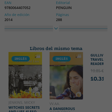
EAN
Editorial
9780064407052
PENGUIN
Año de edición
Páginas
2014
288
Idioma
Colección
Inglés
NOVELLS
Libros del mismo tema
GULLIVER'S
INGLÉS
INGLÉS
INGLÉS
TRAVELS 1º 
READERS
10.85 €
5% 
10.31 €
JENKINS, MICKY
VV.AA.
WITCHES SECRETS
A DANGEROUS
AND LIES 4º ESO