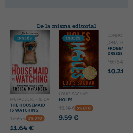
De la misma editorial
LONDON,
INGLÉS
INGLÉS
INGLÉS
JONATHAN
FROGGY GET
DRESSED
10.75 €
5% 
10.21 €
LOUIS SACHAR
MCFADDEN, FREIDA
HOLES
THE HOUSEMAID
10.10 €
5% DTO
IS WATCHING
9.59 €
12.25 €
5% DTO
11.64 €