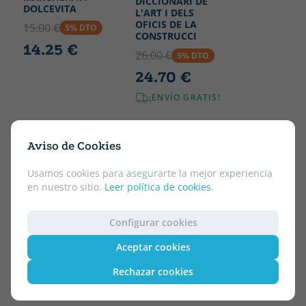
DICCIONARI DE
DOLCEVITA
L'ART I DELS
OFICIS DE LA
15.00 €
5% DTO
CONSTRUCCI
14.25 €
26.00 €
5% DTO
24.70 €
¡ENVÍO GRATIS!
Aviso de Cookies
Usamos cookies para asegurarte la mejor experiencia
en nuestro sitio.
Leer política de cookies
.
Configurar cookies
Aceptar cookies
Rechazar cookies