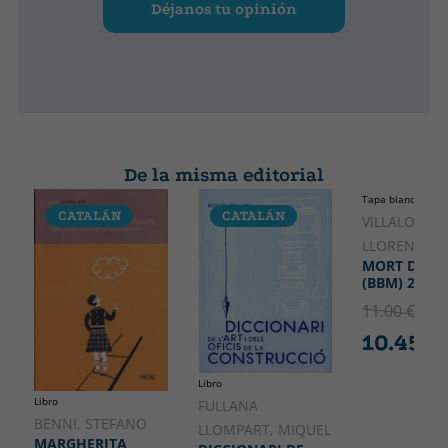
Déjanos tu opinión
De la misma editorial
Tapa blanda o bol
CATALÁN
CATALÁN
CATALÁ
VILLALONGA
LLORENÇ
MORT DE D
(BBM) 2A ED
11.00 €
5% 
10.45 €
Libro
Libro
FULLANA
BENNI, STEFANO
LLOMPART, MIQUEL
MARGHERITA