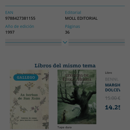
EAN
Editorial
9788427381155
MOLL EDITORIAL
Año de edición
Páginas
1997
36
Encuadernación
Idioma
Libro
Catalán
Colección
Alto
SIN COLECCION
240
Libros del mismo tema
Ancho
Libro
170
GALLEGO
CATALÁ
BENNI, STE
MARGHERIT
DOLCEVITA
15.00 €
5% 
14.25 €
Tapa dura