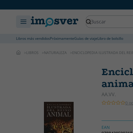
Libros más vendidos
Próximamente
Guías de viaje
Libro de bolsillo
LIBROS
NATURALEZA
ENCICLOPEDIA ILUSTRADA DEL RE
Encicl
anima
AA.VV.
0 o
EAN