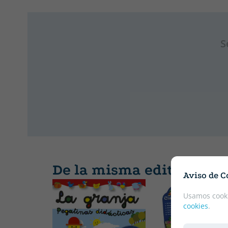
S
De la misma editorial
Aviso de C
Usamos cooki
cookies
.