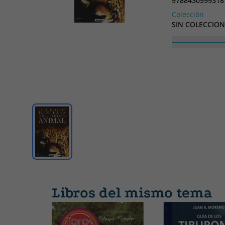
9788430599318
Colección
SIN COLECCION
Libros del mismo tema