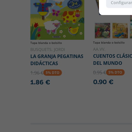
Configurar
Tapa blanda o bolsillo
Tapa blanda o bolsillo
AA.VV.
BUSQUETS, JORDI
CUENTOS CLÁSI
LA GRANJA PEGATINAS
DEL MUNDO
DIDÁCTICAS
0.95 €
1.96 €
5% DTO
5% DTO
0.90 €
1.86 €