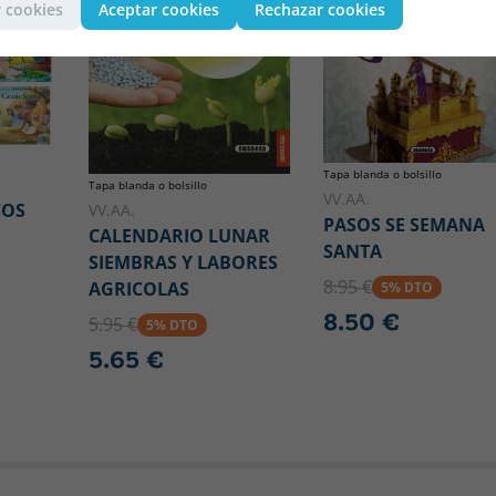
 cookies
Aceptar cookies
Rechazar cookies
Tapa blanda o bolsillo
Tapa blanda o bolsillo
VV.AA.
COS
VV.AA.
PASOS SE SEMANA
CALENDARIO LUNAR
SANTA
SIEMBRAS Y LABORES
8.95 €
AGRICOLAS
5% DTO
8.50 €
5.95 €
5% DTO
5.65 €