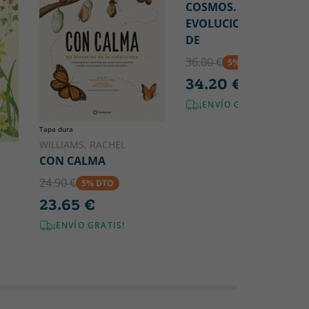
COSMOS. UNA
EVOLUCION COSMICA
DE
36.00 €
5% DTO
34.20 €
¡ENVÍO GRATIS!
Tapa dura
WILLIAMS, RACHEL
CON CALMA
24.90 €
5% DTO
23.65 €
¡ENVÍO GRATIS!