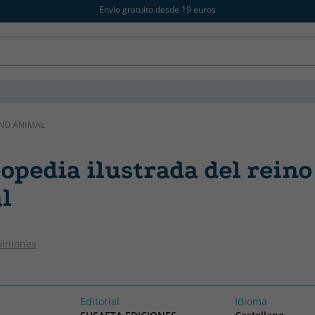
Envío gratuito desde 19 euros
INO ANIMAL
opedia ilustrada del reino
l
piniones
Editorial
Idioma