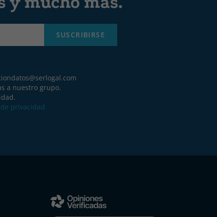
es y mucho más.
SUSCRIBIRSE
ciondatos@serlogal.com
as a nuestro grupo.
idad.
a de privacidad