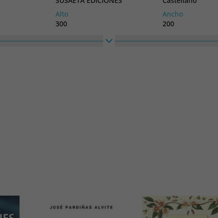
SUSAETA EDICIONES
Castellano
Alto
Ancho
300
200