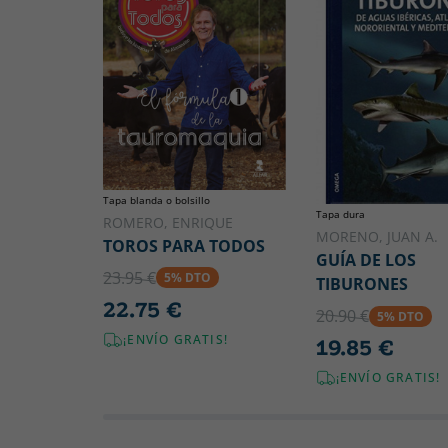
Tapa blanda o bolsillo
Tapa dura
ROMERO, ENRIQUE
MORENO, JUAN A.
TOROS PARA TODOS
GUÍA DE LOS
23.95 €
5% DTO
TIBURONES
22.75 €
20.90 €
5% DTO
¡ENVÍO GRATIS!
19.85 €
¡ENVÍO GRATIS!