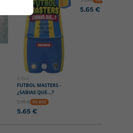
5.95 €
5% DTO
5.65 €
A.VV E
FUTBOL MASTERS -
¿SABIAS QUE...?
5.95 €
5% DTO
5.65 €