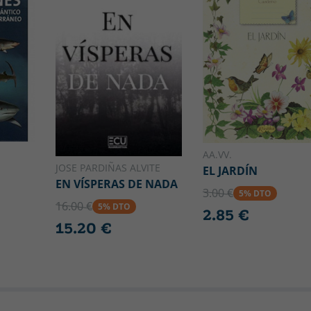
AA.VV.
JOSE PARDIÑAS ALVITE
EL JARDÍN
EN VÍSPERAS DE NADA
3.00 €
5% DTO
16.00 €
5% DTO
2.85 €
15.20 €