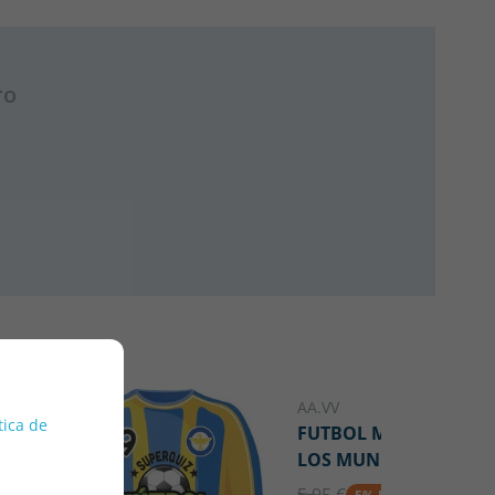
ro
AA.VV
tica de
FUTBOL MASTERS -
LOS MUNDIALES