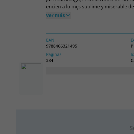
encierra lo mçs sublime y miserable d
ver más
EAN
E
9788466321495
P
Páginas
I
384
C
Alto
A
190
1
S