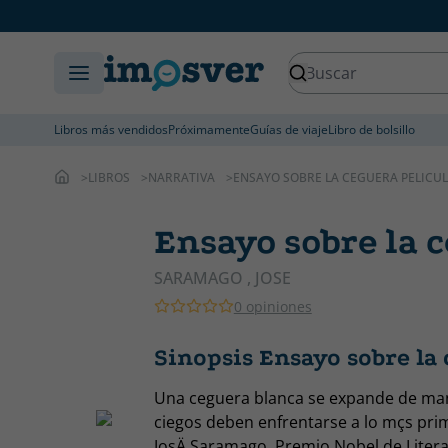
Libros más vendidos
Próximamente
Guías de viaje
Libro de bolsillo
LIBROS
NARRATIVA
ENSAYO SOBRE LA CEGUERA PELICUL
Ensayo sobre la c
SARAMAGO , JOSE
0 opiniones
Sinopsis Ensayo sobre la 
Una ceguera blanca se expande de mane
ciegos deben enfrentarse a lo mçs primi
JosÄ Saramago, Premio Nobel de Litera