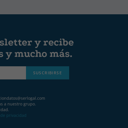
letter y recibe
es y mucho más.
SUSCRIBIRSE
ciondatos@serlogal.com
as a nuestro grupo.
idad.
a de privacidad