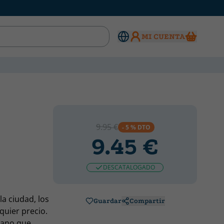
MI CUENTA
9.95 €
- 5 % DTO
9.45 €
DESCATALOGADO
a ciudad, los
Guardar
Compartir
quier precio.
mano que