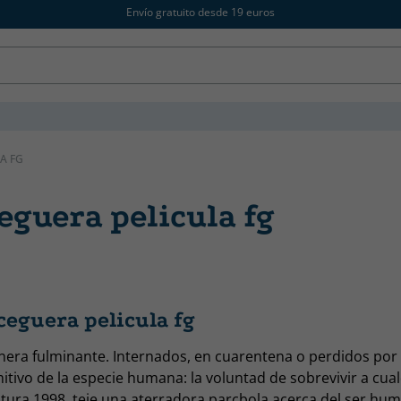
Envío gratuito desde 19 euros
A FG
eguera pelicula fg
ceguera pelicula fg
ra fulminante. Internados, en cuarentena o perdidos por l
tivo de la especie humana: la voluntad de sobrevivir a cual
tura 1998, teje una aterradora parçbola acerca del ser hu