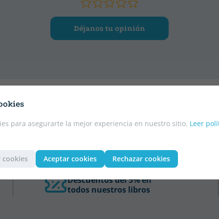
Déjanos tu opinión
ookies
es para asegurarte la mejor experiencia en nuestro sitio.
Leer polí
 cookies
Aceptar cookies
Rechazar cookies
Descuentos del 5% en
todos nuestros libros