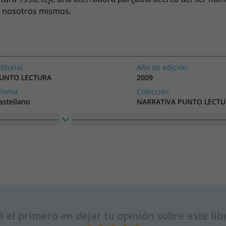
e nosotros mismos.
ditorial
Año de edición
UNTO LECTURA
2009
dioma
Colección
astellano
NARRATIVA PUNTO LECT
ncho
25
é el primero en dejar tu opinión sobre este lib