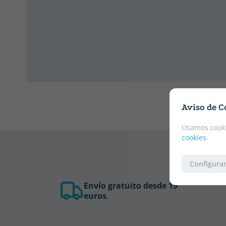
Aviso de C
Usamos cooki
cookies
.
Configurar
Envío gratuito desde 19
euros
.