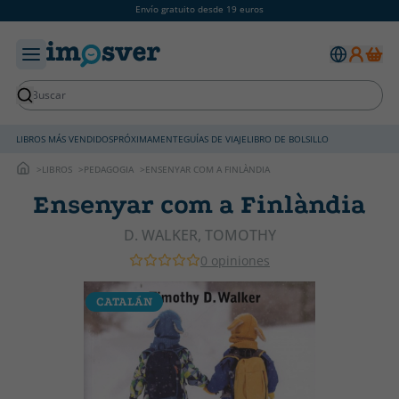
Envío gratuito desde 19 euros
LIBROS MÁS VENDIDOS
PRÓXIMAMENTE
GUÍAS DE VIAJE
LIBRO DE BOLSILLO
LIBROS
PEDAGOGIA
ENSENYAR COM A FINLÀNDIA
Ensenyar com a Finlàndia
D. WALKER, TOMOTHY
0 opiniones
CATALÁN