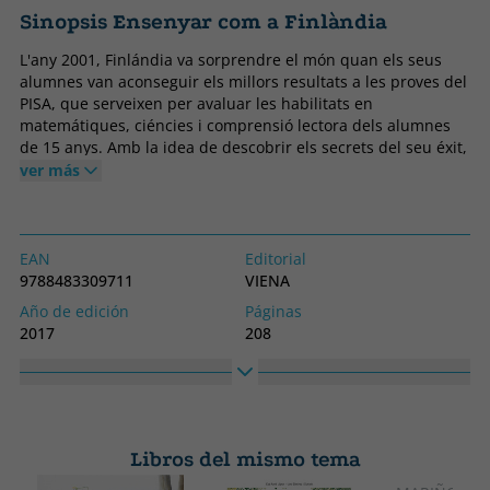
Sinopsis Ensenyar com a Finlàndia
L'any 2001, Finlándia va sorprendre el món quan els seus
alumnes van aconseguir els millors resultats a les proves del
PISA, que serveixen per avaluar les habilitats en
matemátiques, ciéncies i comprensió lectora dels alumnes
de 15 anys. Amb la idea de descobrir els secrets del seu éxit,
el mestre nord-americá Tim Walker va anar a viure a Hélsinki
ver más
i va comenÇar a treballar en una escola pública, amb nens
de cinqué de primária. En aquest llibre reuneix tot el que hi
va aprendre i revela com es poden aplicar, en qualsevol aula
del món, les millors práctiques de les escoles finlandeses,
EAN
Editorial
que ell resumeix en 33 estratégies senzilles.
9788483309711
VIENA
Año de edición
Páginas
2017
208
Encuadernación
Idioma
Tapa blanda o bolsillo
Catalán
Colección
Alto
(CAT).CARTA BLANCA
235
Libros del mismo tema
Ancho