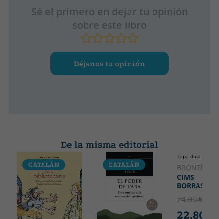
Sé el primero en dejar tu opinión
sobre este libro
Déjanos tu opinión
De la misma editorial
Tapa dura
CATALÁN
CATALÁN
CATALÁ
BRONTË, EM
CIMS
BORRASCOS
24.00 €
5% 
22.80 €