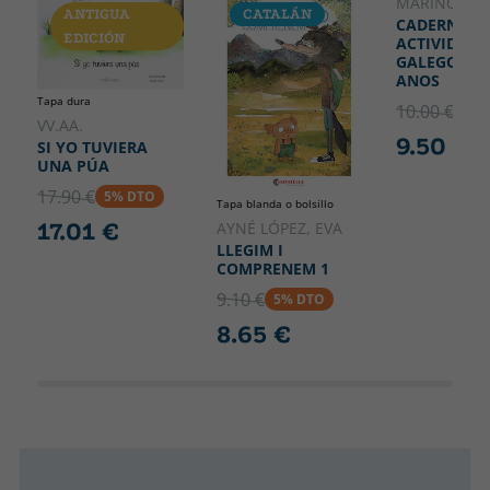
155
MARIÑO, BR
ANTIGUA
CATALÁN
GALLEGO
CADERNO D
EDICIÓN
ACTIVIDADE
GALEGO PAR
ANOS
Tapa dura
10.00 €
5% 
VV.AA.
9.50 €
SI YO TUVIERA
UNA PÚA
17.90 €
5% DTO
Tapa blanda o bolsillo
17.01 €
AYNÉ LÓPEZ, EVA
LLEGIM I
COMPRENEM 1
9.10 €
5% DTO
8.65 €