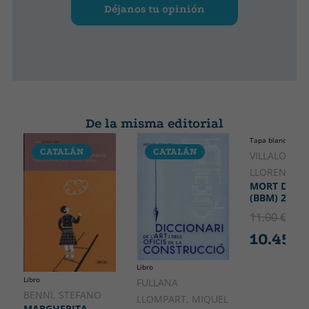
Déjanos tu opinión
De la misma editorial
Tapa blanda o bol
CATALÁN
CATALÁN
CATALÁ
VILLALONGA
LLORENÇ
MORT DE D
(BBM) 2A ED
11.00 €
5% 
10.45 €
Libro
Libro
FULLANA
BENNI, STEFANO
LLOMPART, MIQUEL
MARGHERITA