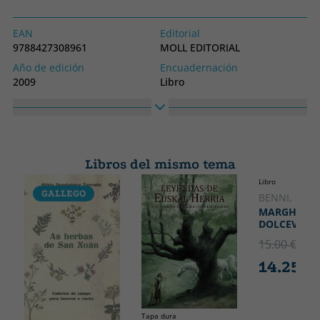
EAN
Editorial
9788427308961
MOLL EDITORIAL
Año de edición
Encuadernación
2009
Libro
Idioma
Colección
Catalán
SIN COLECCION
Alto
Ancho
120
140
Libros del mismo tema
Libro
GALLEGO
CATALÁ
BENNI, STE
MARGHERIT
DOLCEVITA
15.00 €
5% 
14.25 €
Tapa dura