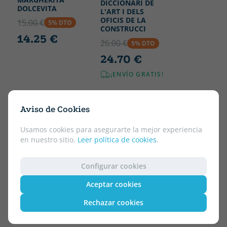
DICCIONARI DE
DOLCEVITA
L'ART I DELS
OFICIS DE LA
15.00 €
5% DTO
CONSTRUCCI
14.25 €
26.00 €
5% DTO
24.70 €
¡ENVÍO GRATIS!
Aviso de Cookies
Usamos cookies para asegurarte la mejor experiencia
en nuestro sitio.
Leer política de cookies
.
Configurar cookies
Aceptar cookies
Rechazar cookies