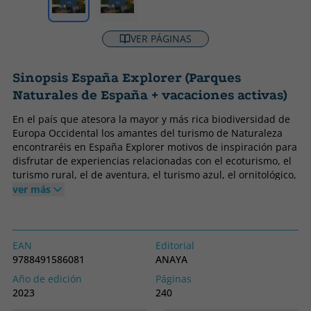
VER PÁGINAS
Sinopsis España Explorer (Parques
Naturales de España + vacaciones activas)
En el país que atesora la mayor y más rica biodiversidad de
Europa Occidental los amantes del turismo de Naturaleza
encontraréis en España Explorer motivos de inspiración para
disfrutar de experiencias relacionadas con el ecoturismo, el
turismo rural, el de aventura, el turismo azul, el ornitológico,
el ictioturismo... Surf, buceo, contemplación de astros,
ver más
salidas geológicas, baños de bosque, rutas a pie, en 4 x 4 o
en barco, descenso de cañones, avistamiento de aves y
especies acuáticas, salidas a caballo o en bicicleta, sin
olvidarnos de recomendaciones sobre Dónde comer y Dónde
EAN
Editorial
dormir.
9788491586081
ANAYA
Año de edición
Páginas
2023
240