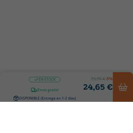
25,95 €
-5%
EN STOCK
24,65 €
¡Envío gratis!
DISPONIBLE (Entrega en 1-2 días)