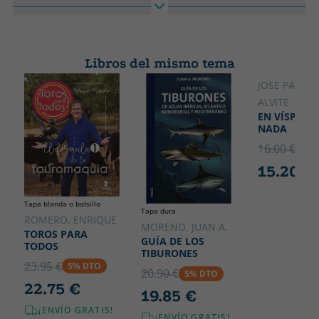
Encuadernación
Idioma
Tapa blanda o bolsillo
Castellano
Colección
Alto
Guías Singulares
235
Libros del mismo tema
Ancho
190
JOSE PARDI
ALVITE
EN VÍSPERA
NADA
16.00 €
5% 
15.20 €
Tapa blanda o bolsillo
Tapa dura
ROMERO, ENRIQUE
MORENO, JUAN A.
TOROS PARA
GUÍA DE LOS
TODOS
TIBURONES
23.95 €
5% DTO
20.90 €
5% DTO
22.75 €
19.85 €
¡ENVÍO GRATIS!
¡ENVÍO GRATIS!