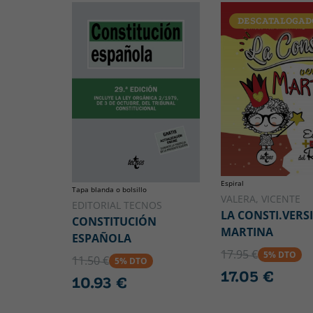
DESCATALOGAD
Espiral
Tapa blanda o bolsillo
VALERA, VICENTE
EDITORIAL TECNOS
LA CONSTI.VERS
CONSTITUCIÓN
MARTINA
ESPAÑOLA
17.95 €
5% DTO
11.50 €
5% DTO
17.05 €
10.93 €