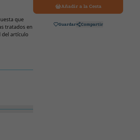
Añadir a la Cesta
spuesta que
Guardar
Compartir
as tratados en
 del artículo
nacional, ha
acuerdos del
can los
supuesto de
picas y
rotegido y
ar en una