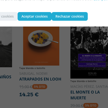
 cookies
Aceptar cookies
Rechazar cookies
Tapa blanda o bolsillo
SABUGAL, NOEMI
 NIÑOS
ATRAPADOS EN LOOH
Tapa blanda o bolsillo
MACÍAS PÉREZ, SANTI
15.00 €
5% DTO
EL MONTE O LA
14.25 €
MUERTE
20.00 €
5% DTO