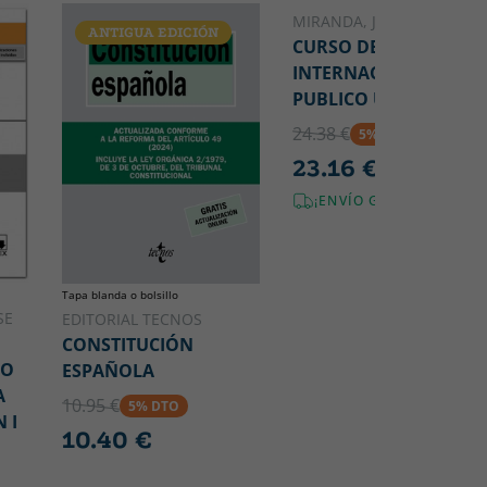
MIRANDA, JORGE
ANTIGUA EDICIÓN
PORTUGUÉS
CURSO DE DIREITO
INTERNACIONAL
PUBLICO Û 6ª ED.
24.38 €
5% DTO
23.16 €
¡ENVÍO GRATIS!
Tapa blanda o bolsillo
SE
EDITORIAL TECNOS
CONSTITUCIÓN
SO
ESPAÑOLA
A
10.95 €
5% DTO
 I
10.40 €