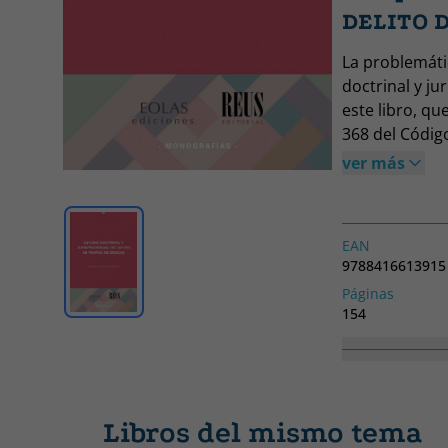
DELITO 
La problemátic
doctrinal y j
este libro, qu
368 del Códig
Se examina la 
ver más
sufrido el del
Pleno no juri
Tribunales a 
EAN
hecho tipifica
9788416613915
También se rea
Páginas
atípicas que 
154
señalándose, 
Colección
agravación de
MONOGRAFIAS
Libros del mismo tema