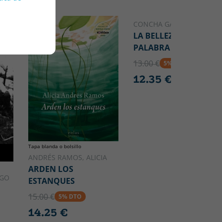
CONCHA GARCÍA
LA BELLEZA DE LA
PALABRA POÉTICA
13.00 €
5% DTO
12.35 €
Tapa blanda o bolsillo
ANDRÉS RAMOS, ALICIA
ARDEN LOS
AGO
ESTANQUES
15.00 €
5% DTO
14.25 €