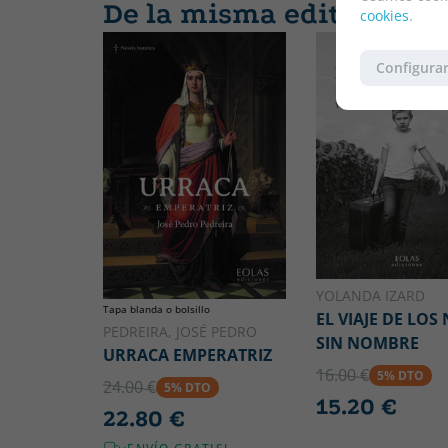
De la misma editorial
cookies
.
Configurar
YOLANDA IZARD
Tapa blanda o bolsillo
EL VIAJE DE LOS
PEDREIRA, JOSÉ PEDRO
SIN NOMBRE
URRACA EMPERATRIZ
16.00 €
5% DTO
24.00 €
5% DTO
15.20 €
22.80 €