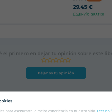
29.45 €
¡ENVÍO GRATIS!
é el primero en dejar tu opinión sobre este lib
Déjanos tu opinión
ookies
es para asegurarte la mejor experiencia en nuestro sitio.
Leer polí