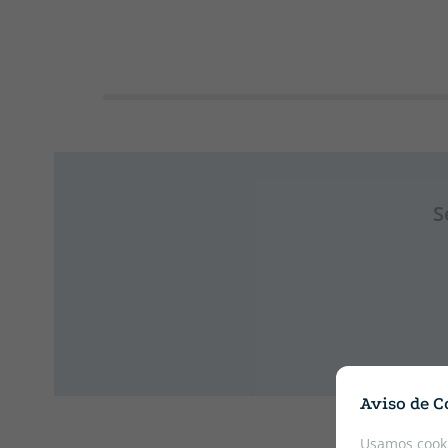
S
Aviso de C
Usamos cooki