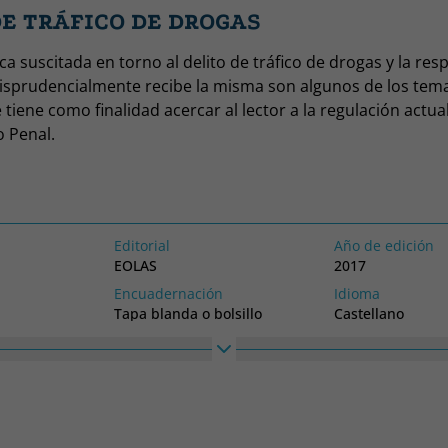
DE TRÁFICO DE DROGAS
a suscitada en torno al delito de tráfico de drogas y la re
urisprudencialmente recibe la misma son algunos de los tem
e tiene como finalidad acercar al lector a la regulación actual
o Penal.
evolución legislativa que, tanto a nivel nacional como inter
ito de tráfico de drogas, haciendo especial hincapié en los 
sdiccionales del Tribunal Supremo que sobre la materia apli
la hora de enjuiciar conductas que se engloban dentro del 
Editorial
Año de edición
do en el citado precepto.
EOLAS
2017
liza un análisis de la línea fronteriza entre las conductas tí
Encuadernación
Idioma
derivan de esta figura, tomando como base el bien jurídico p
Tapa blanda o bolsillo
Castellano
finalmente, cuáles son las circunstancias que pueden deriv
Alto
Ancho
 la pena.
240
170