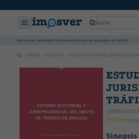
Libros más vendidos
Próximamente
Guías de viaje
Libro de bolsillo
LIBROS
DERECHO
ESTUDIO DOCTRINAL JURISPRUDENCIA
ESTUD
JURIS
TRÁFI
LUENGO CELA
0 o
Sinopsi