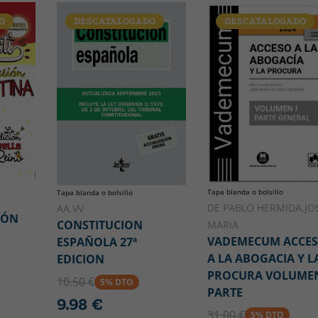
O
DESCATALOGADO
DESCATALOGADO
Tapa blanda o bolsillo
Tapa blanda o bolsillo
DE PABLO HERMIDA,JO
AA.VV
IÓN
CONSTITUCION
MARIA
VADEMECUM ACCE
ESPAÑOLA 27ª
A LA ABOGACIA Y L
EDICION
PROCURA VOLUMEN
10.50 €
5% DTO
PARTE
9.98 €
31.00 €
5% DTO