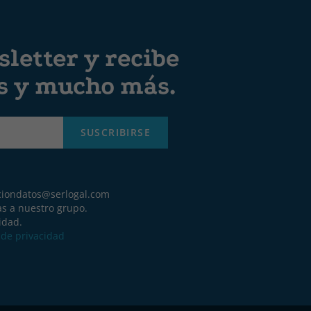
letter y recibe
es y mucho más.
SUSCRIBIRSE
ciondatos@serlogal.com
as a nuestro grupo.
idad.
a de privacidad