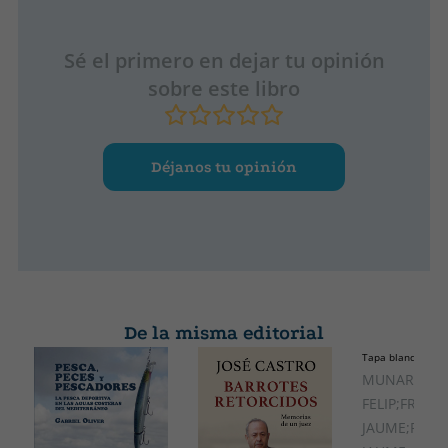
Sé el primero en dejar tu opinión
sobre este libro
Déjanos tu opinión
De la misma editorial
Tapa blanda o bol
CATALÁ
MUNAR,
FELIP;FRANC
JAUME;ROCA