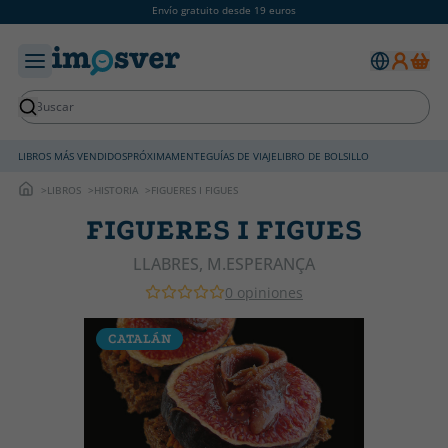
Envío gratuito desde 19 euros
LIBROS MÁS VENDIDOS
PRÓXIMAMENTE
GUÍAS DE VIAJE
LIBRO DE BOLSILLO
LIBROS
HISTORIA
FIGUERES I FIGUES
FIGUERES I FIGUES
LLABRES, M.ESPERANÇA
0 opiniones
CATALÁN