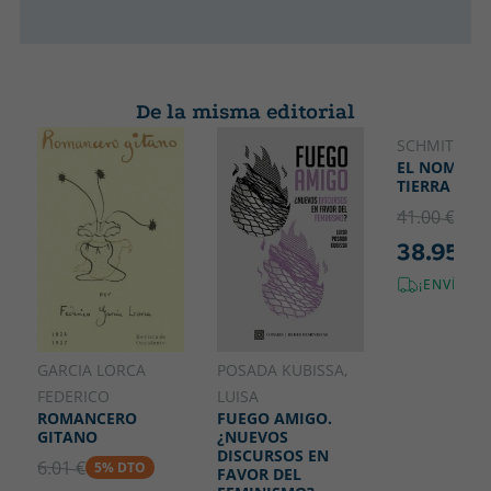
De la misma editorial
SCHMITT, CA
EL NOMOS D
TIERRA
41.00 €
5% 
38.95 €
¡ENVÍO G
GARCIA LORCA
POSADA KUBISSA,
FEDERICO
LUISA
ROMANCERO
FUEGO AMIGO.
GITANO
¿NUEVOS
DISCURSOS EN
6.01 €
5% DTO
FAVOR DEL