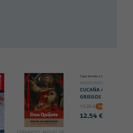
Tapa blanda o bolsillo
ANGELIDOU,M
CUCAÑA 44 MITOS
GRIEGOS 2023
13.20 €
5% DTO
12.54 €
CERVANTES, MIGUEL DE