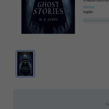
9780241520703
Idioma
Inglés
S