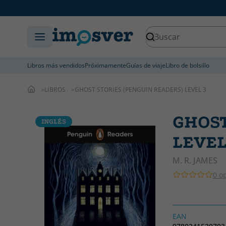
Libros más vendidos
Próximamente
Guías de viaje
Libro de bolsillo
LIBROS
GHOST STORIES (PENGUIN READERS) LEVEL 3
GHOST
INGLÉS
LEVEL
M. R. JAMES
0 o
EAN