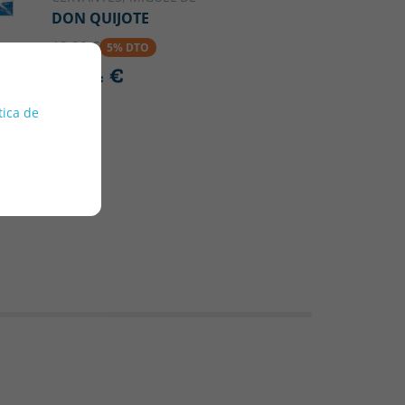
DON QUIJOTE
13.20 €
5% DTO
12.54 €
tica de