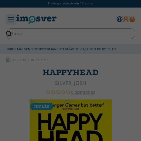
Envío gratuito desde 19 euros
LIBROS MÁS VENDIDOS
PRÓXIMAMENTE
GUÍAS DE VIAJE
LIBRO DE BOLSILLO
LIBROS
HAPPYHEAD
HAPPYHEAD
SILVER, JOSH
0 opiniones
INGLÉS