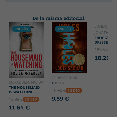
De la misma editorial
LONDON,
INGLÉS
INGLÉS
INGLÉS
JONATHAN
FROGGY GET
DRESSED
10.75 €
5% 
10.21 €
LOUIS SACHAR
MCFADDEN, FREIDA
HOLES
THE HOUSEMAID
10.10 €
5% DTO
IS WATCHING
9.59 €
12.25 €
5% DTO
11.64 €