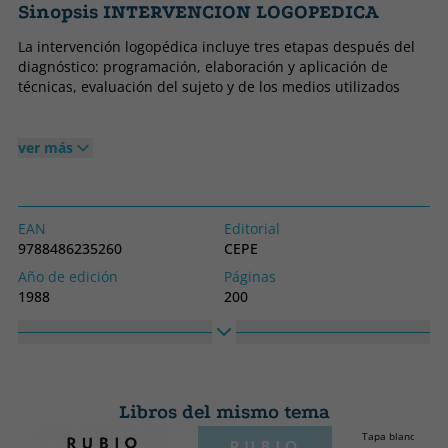
Sinopsis INTERVENCION LOGOPEDICA
La intervención logopédica incluye tres etapas después del
diagnóstico: programación, elaboración y aplicación de
técnicas, evaluación del sujeto y de los medios utilizados
ver más
EAN
Editorial
9788486235260
CEPE
Año de edición
Páginas
1988
200
Idioma
Colección
Castellano
SIN COLECCION
Alto
Ancho
170
240
Libros del mismo tema
Tapa blanda o bol