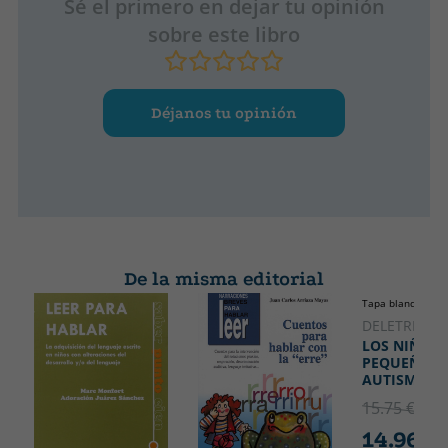
Sé el primero en dejar tu opinión
sobre este libro
Déjanos tu opinión
De la misma editorial
Tapa blanda o bol
DELETREA
LOS NIÑOS
PEQUEÑOS 
AUTISMO
15.75 €
5% 
14.96 €