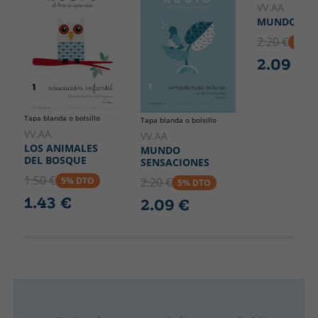
VV.AA
MUNDO ESP
2.20 €
5% D
2.09 €
Tapa blanda o bolsillo
Tapa blanda o bolsillo
VV.AA.
VV.AA
LOS ANIMALES
MUNDO
DEL BOSQUE
SENSACIONES
1.50 €
5% DTO
2.20 €
5% DTO
1.43 €
2.09 €