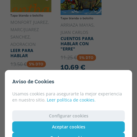
Tapa blanda o bolsillo
Tapa blanda o bolsillo
MONFORT JUAREZ,
ARRIAZA MAYAS,
MARC/JUAREZ
JUAN CARLOS
SANCHEZ,
CUENTOS PARA
HABLAR CON
ADORACION
"ERRE"
LEER PARA
HABLAR
11.25 €
5% DTO
13.50 €
5% DTO
10.69 €
12.83 €
Aviso de Cookies
Usamos cookies para asegurarte la mejor experiencia
en nuestro sitio.
Leer política de cookies
.
Configurar cookies
Aceptar cookies