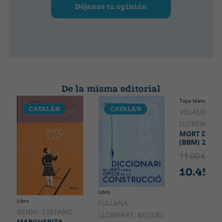
Déjanos tu opinión
De la misma editorial
Tapa blanda o bol
CATALÁN
CATALÁN
CATALÁ
VILLALONGA
LLORENÇ
MORT DE D
(BBM) 2A ED
11.00 €
5% 
10.45 €
Libro
Libro
FULLANA
BENNI, STEFANO
LLOMPART, MIQUEL
MARGHERITA