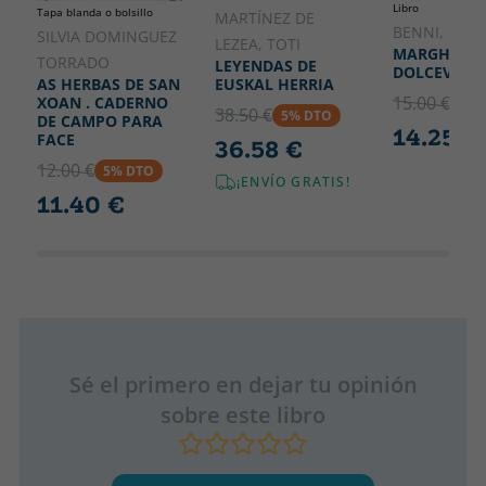
Libro
Tapa blanda o bolsillo
MARTÍNEZ DE
BENNI, STE
SILVIA DOMINGUEZ
LEZEA, TOTI
MARGHERIT
TORRADO
LEYENDAS DE
DOLCEVITA
EUSKAL HERRIA
AS HERBAS DE SAN
15.00 €
XOAN . CADERNO
5% 
38.50 €
5% DTO
DE CAMPO PARA
14.25 €
FACE
36.58 €
12.00 €
5% DTO
¡ENVÍO GRATIS!
11.40 €
Sé el primero en dejar tu opinión
sobre este libro