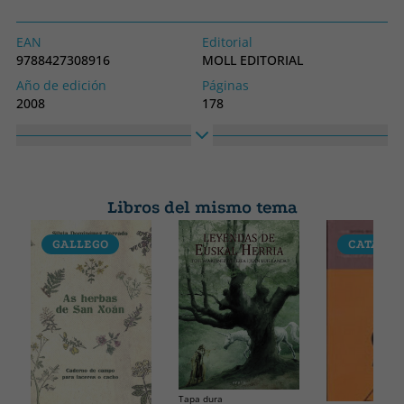
EAN
Editorial
9788427308916
MOLL EDITORIAL
Año de edición
Páginas
2008
178
Encuadernación
Idioma
Libro
Catalán
Colección
Alto
SIN COLECCION
220
Libros del mismo tema
Ancho
220
GALLEGO
CATALÁ
Tapa dura