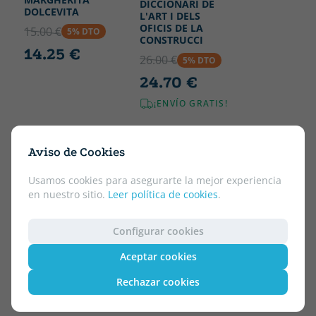
DICCIONARI DE
DOLCEVITA
L'ART I DELS
OFICIS DE LA
15.00 €
5% DTO
CONSTRUCCI
14.25 €
26.00 €
5% DTO
24.70 €
¡ENVÍO GRATIS!
Aviso de Cookies
Usamos cookies para asegurarte la mejor experiencia
en nuestro sitio.
Leer política de cookies
.
Configurar cookies
Aceptar cookies
Rechazar cookies