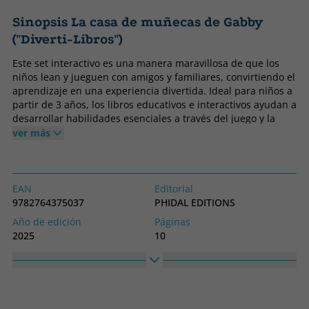
Sinopsis La casa de muñecas de Gabby
("Diverti-Libros")
Este set interactivo es una manera maravillosa de que los
niños lean y jueguen con amigos y familiares, convirtiendo el
aprendizaje en una experiencia divertida. Ideal para niños a
partir de 3 años, los libros educativos e interactivos ayudan a
desarrollar habilidades esenciales a través del juego y la
narración. Diseñado para ser fácil de transportar, todo el
ver más
contenido se guarda fácilmente en el libro para una
organización y almacenamiento sin esfuerzo, lo que lo
convierte en la opción perfecta para mantener a los niños
entretenidos durante los viajes, ya sea en avión o en coche.
EAN
Editorial
My Busy Books es un regalo perfecto para ocasiones como
9782764375037
PHIDAL EDITIONS
Navidad, Año Nuevo, Pascua, cumpleaños, vacaciones y
Año de edición
Páginas
regreso al colegio, con un libro de cartón colorido y una
2025
10
historia animada que a los niños les encantará.
Idioma
Colección
Castellano
DIVERTI-LIBROS
Alto
Ancho
280
216