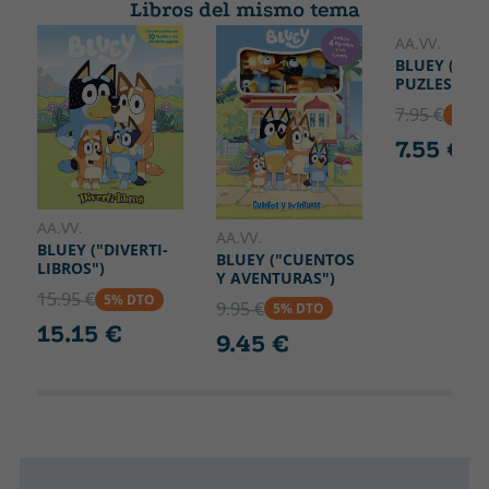
Libros del mismo tema
AA.VV.
BLUEY (LIB
PUZLES)
7.95 €
5% D
7.55 €
AA.VV.
AA.VV.
BLUEY ("DIVERTI-
BLUEY ("CUENTOS
LIBROS")
Y AVENTURAS")
15.95 €
5% DTO
9.95 €
5% DTO
15.15 €
9.45 €