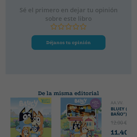
Sé el primero en dejar tu opinión
sobre este libro
Déjanos tu opinión
De la misma editorial
AA.VV.
BLUEY ("LI
BAÑO")
12.00 €
5% 
11.40 €