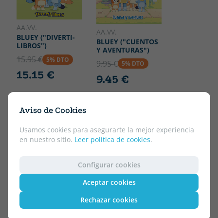
AA.VV.
AA.VV.
BLUEY ("DIVERTI-
BLUEY ("CUENTOS
LIBROS")
Y AVENTURAS")
15.95 €
5% DTO
9.95 €
5% DTO
15.15 €
9.45 €
Aviso de Cookies
Usamos cookies para asegurarte la mejor experiencia
en nuestro sitio.
Leer política de cookies
.
Configurar cookies
Aceptar cookies
Rechazar cookies