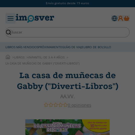
Envío gratuito desde 19 euros
LIBROS MÁS VENDIDOS
PRÓXIMAMENTE
GUÍAS DE VIAJE
LIBRO DE BOLSILLO
LIBROS
INFANTIL: DE 3 A 4 AÑOS
LA CASA DE MUÑECAS DE GABBY ("DIVERTI-LIBROS")
La casa de muñecas de
Gabby ("Diverti-Libros")
AA.VV.
0 opiniones