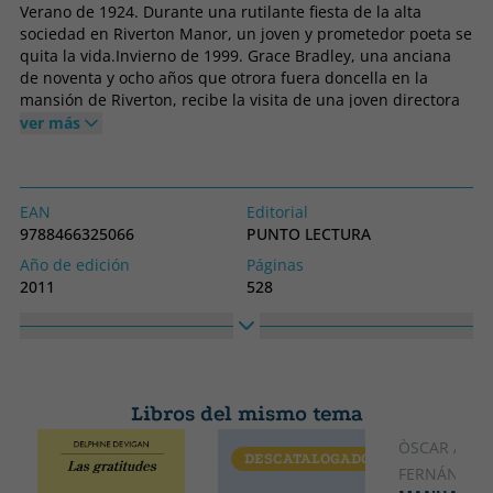
Verano de 1924. Durante una rutilante fiesta de la alta
sociedad en Riverton Manor, un joven y prometedor poeta se
quita la vida.Invierno de 1999. Grace Bradley, una anciana
de noventa y ocho años que otrora fuera doncella en la
mansión de Riverton, recibe la visita de una joven directora
de cine que está rodando una película sobre aquel suicido.
ver más
Esa visita convoca los recuerdos que durante décadas Grace
había relegado a lo más profundo de su mente, incapaz de
enfrentarse a ellos.
EAN
Editorial
9788466325066
PUNTO LECTURA
Año de edición
Páginas
2011
528
Encuadernación
Idioma
Libro
Castellano
Colección
Alto
NARRATIVA PUNTO LECTURA
190
Libros del mismo tema
Ancho
125
ÒSCAR AND
DESCATALOGADO
CATALÁ
FERNÁNDEZ