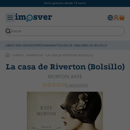
Envío gratuito desde 19 euros
LIBROS MÁS VENDIDOS
PRÓXIMAMENTE
GUÍAS DE VIAJE
LIBRO DE BOLSILLO
LIBROS
NARRATIVA
LA CASA DE RIVERTON (BOLSILLO)
La casa de Riverton (Bolsillo)
MORTON, KATE
0 opiniones