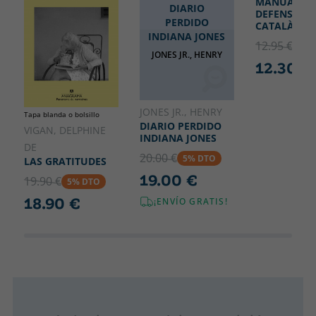
MANUAL DE
DIARIO
DEFENSA DE
PERDIDO
CATALÀ
INDIANA JONES
12.95 €
5% 
JONES JR., HENRY
12.30 €
JONES JR., HENRY
Tapa blanda o bolsillo
DIARIO PERDIDO
VIGAN, DELPHINE
INDIANA JONES
DE
20.00 €
5% DTO
LAS GRATITUDES
19.00 €
19.90 €
5% DTO
18.90 €
¡ENVÍO GRATIS!