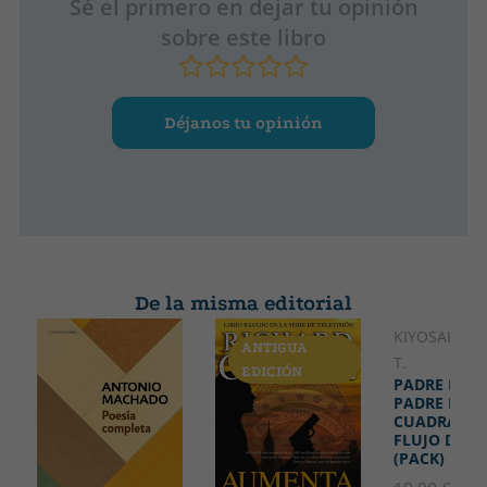
Sé el primero en dejar tu opinión
sobre este libro
Déjanos tu opinión
De la misma editorial
KIYOSAKI, R
ANTIGUA
DESCATA
T.
EDICIÓN
PADRE RICO
PADRE POBR
CUADRANTE
FLUJO DE D
(PACK)