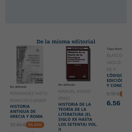
De la misma editorial
Tapa blanda o bol
BLASCO
GASCÓ,FRAN
DE P.
CÓDIGO CIVI
EDICIÓN A
No definido
Y CONCORD
No definido
MANUEL ASENSI
FERNÁNDEZ NIETO,
6.90 €
5% D
PÉREZ
FRANCISCO JAVIER
6.56 €
HISTORIA DE LA
HISTORIA
TEORÍA DE LA
ANTIGUA DE
LITERATURA (EL
GRECIA Y ROMA
SIGLO XX HASTA
32.00 €
LOS SETENTA) VOL.
5% DTO
II