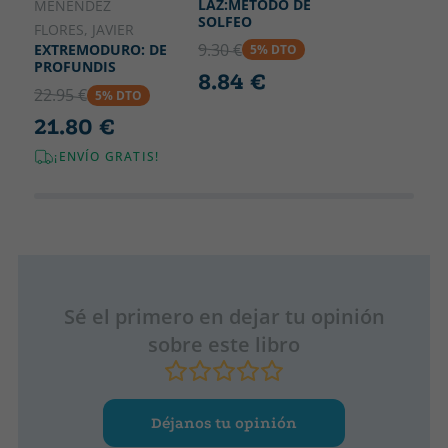
LAZ:MÉTODO DE
MENÉNDEZ
SOLFEO
FLORES, JAVIER
9.30 €
EXTREMODURO: DE
5% DTO
PROFUNDIS
8.84 €
22.95 €
5% DTO
21.80 €
¡ENVÍO GRATIS!
Sé el primero en dejar tu opinión
sobre este libro
Déjanos tu opinión