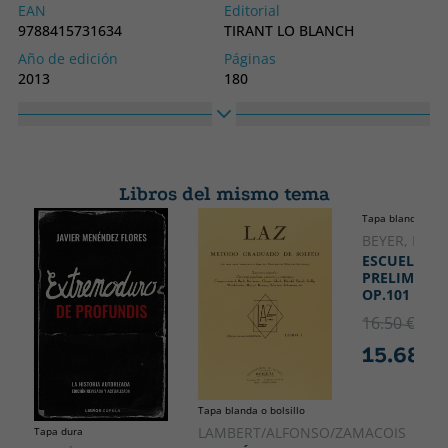
EAN
Editorial
9788415731634
TIRANT LO BLANCH
Año de edición
Páginas
2013
180
Idioma
Colección
Castellano
SIN COLECCION
Alto
Ancho
300
200
Libros del mismo tema
Tapa blanda o bol
BEYER, FER
ESCUELA
PRELIMINA
OP.101
16.50 €
5% 
15.68 €
Tapa blanda o bolsillo
LAMBERT/ALFONSO/ZAMACOIS
Tapa dura