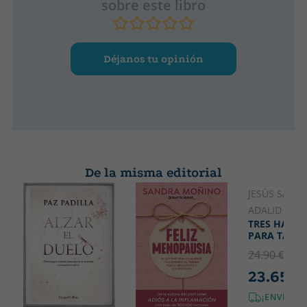
hacer âÇöy qué hay que dejar de hacerâÇö para que el
sobre este libro
cambio no vuelva a quedarse en palabras.
Déjanos tu opinión
De la misma editorial
JESÚS SÁNC
ADALID
TRES HALC
PARA TAME
24.90 €
5% 
23.65 €
¡ENVÍO G