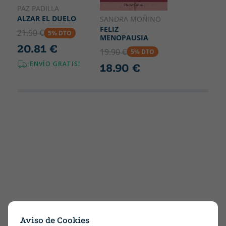
PAZ PADILLA
ALZAR EL DUELO
SANDRA MOÑINO
FELIZ
21.90 €
5% DTO
MENOPAUSIA
20.81 €
19.90 €
5% DTO
¡ENVÍO GRATIS!
18.90 €
Aviso de Cookies