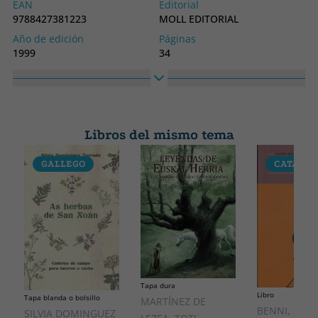
EAN
Editorial
9788427381223
MOLL EDITORIAL
Año de edición
Páginas
1999
34
Encuadernación
Idioma
Libro
Catalán
Colección
Alto
SIN COLECCION
240
Libros del mismo tema
Ancho
170
GALLEGO
CATALÁ
Tapa dura
Libro
Tapa blanda o bolsillo
MARTÍNEZ DE
BENNI, STE
SILVIA DOMINGUEZ