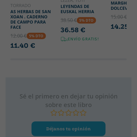
LEZEA, TOTI
MARGHERIT
TORRADO
LEYENDAS DE
DOLCEVITA
EUSKAL HERRIA
AS HERBAS DE SAN
15.00 €
XOAN . CADERNO
5% 
38.50 €
5% DTO
DE CAMPO PARA
14.25 €
FACE
36.58 €
12.00 €
5% DTO
¡ENVÍO GRATIS!
11.40 €
Sé el primero en dejar tu opinión
sobre este libro
Déjanos tu opinión