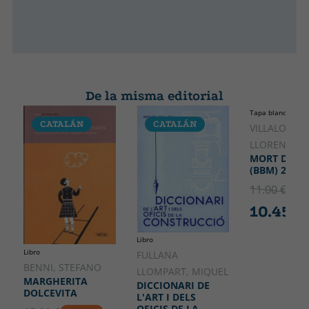
De la misma editorial
Tapa blanda o bol
CATALÁN
CATALÁN
CATALÁ
VILLALONGA
LLORENÇ
MORT DE D
(BBM) 2A ED
11.00 €
5% 
10.45 €
Libro
Libro
FULLANA
BENNI, STEFANO
LLOMPART, MIQUEL
MARGHERITA
DICCIONARI DE
DOLCEVITA
L'ART I DELS
OFICIS DE LA