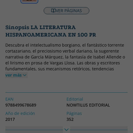
VER PÁGINAS
Sinopsis LA LITERATURA
HISPANOAMERICANA EN 100 PR
Descubra el intelectualismo borgiano, el fantástico torrente
cortazariano, el preciosismo verbal dariano, la sugerente
narrativa de García Márquez, la fantasía de Isabel Allende o
el lirismo en prosa de Vargas Llosa. Las obras y escritores
fundamentales, sus mecanismos retóricos, tendencias
literarias y estilos, la esencia del realismo mágico y la
ver más
auténtica naturaleza del boom.
¿Gabriela Mistral representa una literatura feminista?,
¿Conoces los textos más eróticos de Julio Cortázar?, ¿Cómo
influye Pablo Neruda en los poetas españoles?, ¿Cuál es el
EAN
Editorial
origen de la novela del tirano?, ¿Relación entre los cuentos
9788499678689
NOWTILUS EDITORIAL
de Bioy Casares y el género policiaco?, ¿Cuáles son las
Año de edición
Páginas
principales Vanguardias literarias hispanoamericanas?,¿Qué
2017
352
tipo de cuentista es Jorge Luis Borges?, ¿Qué rifirrafe hubo
Encuadernación
Idioma
entre Vargas Llosa y García Márquez?