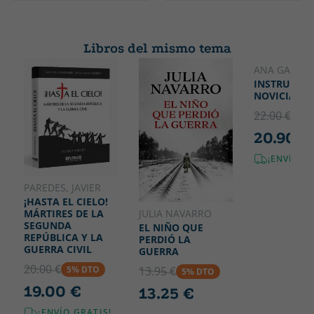
Tapa blanda o bolsillo
Castellano
Colección
Alto
HISTORIA INCOGNITA
210
Libros del mismo tema
Ancho
140
ANA GARRIG
INSTRUCCIÓ
NOVICIAS
22.00 €
5% 
20.90 €
¡ENVÍO G
PAREDES, JAVIER
¡HASTA EL CIELO!
JULIA NAVARRO
MÁRTIRES DE LA
SEGUNDA
EL NIÑO QUE
REPÚBLICA Y LA
PERDIÓ LA
GUERRA CIVIL
GUERRA
20.00 €
5% DTO
13.95 €
5% DTO
19.00 €
13.25 €
¡ENVÍO GRATIS!