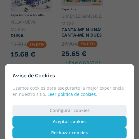
Tapa dura
Tapa blanda o bolsillo
GIMÉNEZ GIMÉNEZ,
VILLANUEVA,
MIQUI
MURIEL
CANTA-ME'N UNA!
CANTA-ME'N DUES
DUNA
27.00 €
16.50 €
5% DTO
5% DTO
25.65 €
15.68 €
¡ENVÍO GRATIS!
Aviso de Cookies
Usamos cookies para asegurarte la mejor experiencia
en nuestro sitio.
Leer política de cookies
.
Configurar cookies
Aceptar cookies
Rechazar cookies