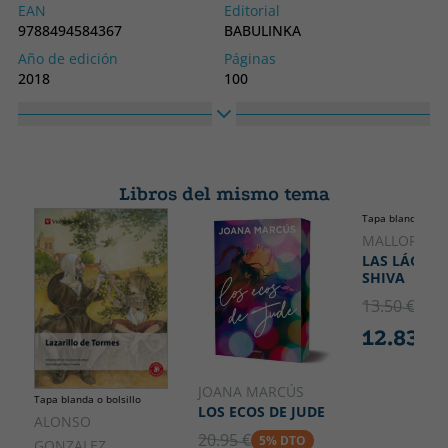
EAN
Editorial
9788494584367
BABULINKA
Año de edición
Páginas
2018
100
Encuadernación
Idioma
Tapa dura
Catalán
Nº colección
Colección
5
(CAT).PETITES JOIES PER A
Libros del mismo tema
GRANS LECTORS
Tapa blanda o bol
Alto
Ancho
MALLORQUÍ,
170
120
LAS LÁGRIM
SHIVA
13.50 €
5% 
12.83 €
JOANA MARCÚS
Tapa blanda o bolsillo
LOS ECOS DE JUDE
ALONSO
20.95 €
5% DTO
GONZALEZ,