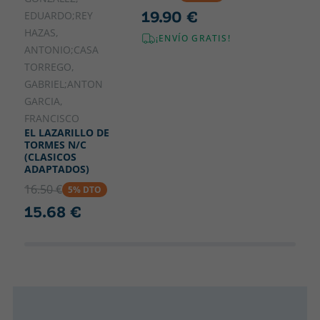
19.90 €
EDUARDO;REY
HAZAS,
¡ENVÍO GRATIS!
ANTONIO;CASA
TORREGO,
GABRIEL;ANTON
GARCIA,
FRANCISCO
EL LAZARILLO DE
TORMES N/C
(CLASICOS
ADAPTADOS)
16.50 €
5% DTO
15.68 €