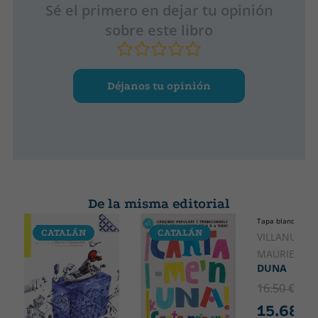
Sé el primero en dejar tu opinión
sobre este libro
Déjanos tu opinión
De la misma editorial
Tapa blanda o bol
CATALÁN
CATALÁN
VILLANUEVA,
MAURIEL
DUNA
16.50 €
5% 
15.68 €