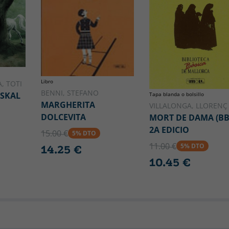
Libro
, TOTI
BENNI, STEFANO
USKAL
Tapa blanda o bolsillo
MARGHERITA
VILLALONGA, LLORENÇ
DOLCEVITA
MORT DE DAMA (B
2A EDICIO
15.00 €
5% DTO
11.00 €
5% DTO
14.25 €
10.45 €