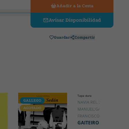
Añadir a la Cesta
Avisar Disponibilidad
Guardar
Compartir
Tapa dura
GALLEGO
GALLEGO
NAVIA REI, XOSÉ
AGOTADO
MANUEL;GARCÍA BOUZAS,
FRANCISCOJAVIER
GAITEIROS DO AREAL