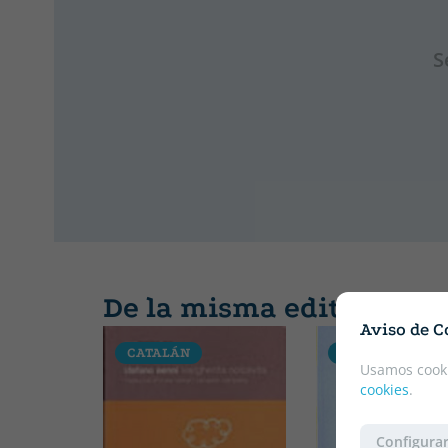
S
De la misma editorial
Aviso de C
CATALÁN
CATALÁN
Usamos cooki
cookies
.
Configurar