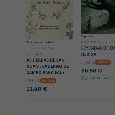
Tapa dura
MARTÍNEZ DE LEZEA
Tapa blanda o bolsillo
LEYENDAS DE E
SILVIA DOMINGUEZ
HERRIA
TORRADO
AS HERBAS DE SAN
38.50 €
5% DTO
XOAN . CADERNO DE
36.58 €
CAMPO PARA FACE
¡ENVÍO GRATIS!
12.00 €
5% DTO
11.40 €