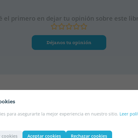
é el primero en dejar tu opinión sobre este lib
Déjanos tu opinión
ookies
CATALÁN
CATALÁN
es para asegurarte la mejor experiencia en nuestro sitio.
Leer polí
 cookies
Aceptar cookies
Rechazar cookies