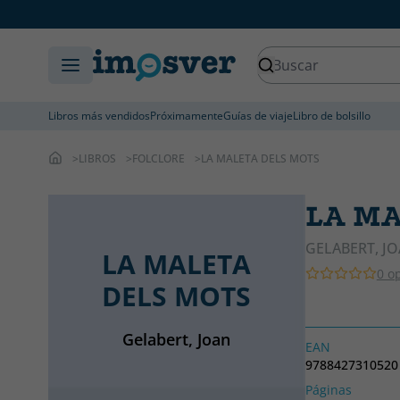
Libros más vendidos
Próximamente
Guías de viaje
Libro de bolsillo
LIBROS
FOLCLORE
LA MALETA DELS MOTS
LA MA
GELABERT, J
LA MALETA
0 o
DELS MOTS
Gelabert, Joan
EAN
9788427310520
Páginas