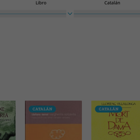
Libro
Catalán
Alto
Ancho
220
140
CATALÁN
CATALÁN