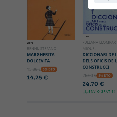
Libro
FULLANA LLOMPART
Libro
MIQUEL
BENNI, STEFANO
DICCIONARI DE L
MARGHERITA
DELS OFICIS DE 
DOLCEVITA
CONSTRUCCI
15.00 €
5% DTO
26.00 €
5% DTO
14.25 €
24.70 €
¡ENVÍO GRATIS!