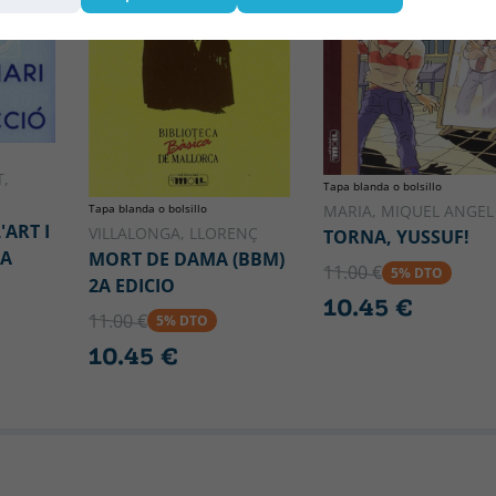
,
Tapa blanda o bolsillo
Tapa blanda o bolsillo
MARIA, MIQUEL ANGEL
'ART I
VILLALONGA, LLORENÇ
TORNA, YUSSUF!
LA
MORT DE DAMA (BBM)
11.00 €
5% DTO
2A EDICIO
10.45 €
11.00 €
5% DTO
10.45 €