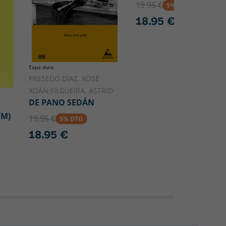
19.95 €
5% DTO
18.95 €
Tapa dura
PRESEDO DÍAZ, XOSÉ
XOÁN;FILGUEIRA, ASTRID
DE PANO SEDÁN
BM)
19.95 €
5% DTO
18.95 €