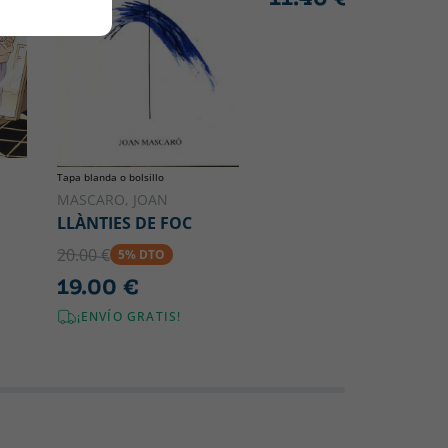
Tapa blanda o bolsillo
MASCARO, JOAN
LLÀNTIES DE FOC
20.00 €
5% DTO
19.00 €
¡ENVÍO GRATIS!