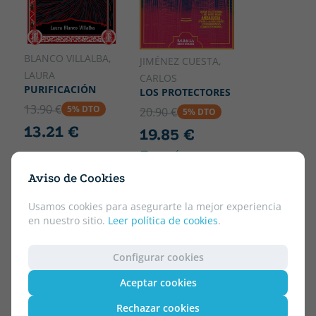
BLANCO VILLALBA,
JIMÉNEZ CUESTA,
LAURA
CARLOS
PURIFICACIÓN
LOS PROTECTORES
13.90 €
5% DTO
20.90 €
5% DTO
13.21 €
19.85 €
¡ENVÍO GRATIS!
Aviso de Cookies
Usamos cookies para asegurarte la mejor experiencia
en nuestro sitio.
Leer política de cookies
.
Configurar cookies
Aceptar cookies
Rechazar cookies