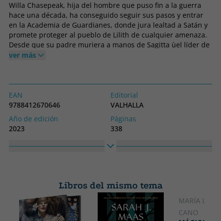
Willa Chasepeak, hija del hombre que puso fin a la guerra
hace una década, ha conseguido seguir sus pasos y entrar
en la Academia de Guardianes, donde jura lealtad a Satán y
promete proteger al pueblo de Lilith de cualquier amenaza.
Desde que su padre muriera a manos de Sagitta ùel líder de
la Orden de Medusaù, la organización de brujos y brujas
ver más
terroristas ha desaparecido del mundo mágico. Sin
embargo, en su primer día como Guardiana, Willa tiene que
investigar un asesinato en el que encuentra muchas
similitudes con el modus operandi de la Orden. Willa no
EAN
Editorial
tardará en obsesionarse, pero es enviada al mundo de los
9788412670646
VALHALLA
humanos a investigar una serie de sucesos extraños que
Año de edición
Páginas
están ocurriendo en Londres y que, sin duda, tiene que ver
2023
338
con algún brujo o bruja que ha huido de Lilith. Allí, tienen
Encuadernación
Idioma
como misión proteger la seguridad de una humana por
Tapa blanda o bolsillo
Castellano
quien, inevitablemente, Willa se siente mágicamente atraída.
¿Qué misterios se ocultan tras los mandamases del pueblo
Colección
Alto
de Lilith? ¿Era Roman Chasepeak tan buen hombre como
VALKIRIA
230
Guardián? ¿De verdad ha vuelto la Orden de Medusa?
Libros del mismo tema
Ancho
150
MARÍA LOZ
CANO