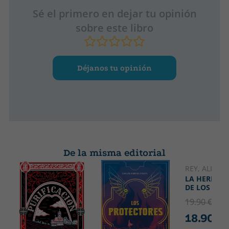
Sé el primero en dejar tu opinión
sobre este libro
Déjanos tu opinión
De la misma editorial
REY, ALICIA 
LA HERMAN
DE LOS VIE
19.90 €
5% 
18.90 €