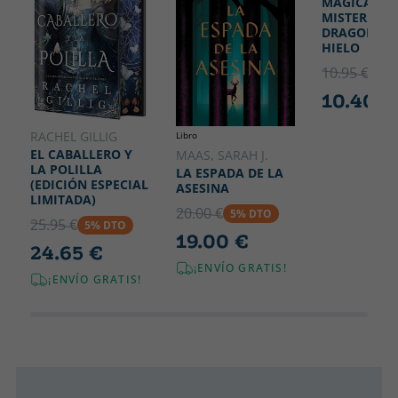
MÁGICAS 1 -
MISTERIO D
DRAGONES 
HIELO
10.95 €
5% 
10.40 €
RACHEL GILLIG
Libro
EL CABALLERO Y
MAAS, SARAH J.
LA POLILLA
LA ESPADA DE LA
(EDICIÓN ESPECIAL
ASESINA
LIMITADA)
20.00 €
5% DTO
25.95 €
5% DTO
19.00 €
24.65 €
¡ENVÍO GRATIS!
¡ENVÍO GRATIS!