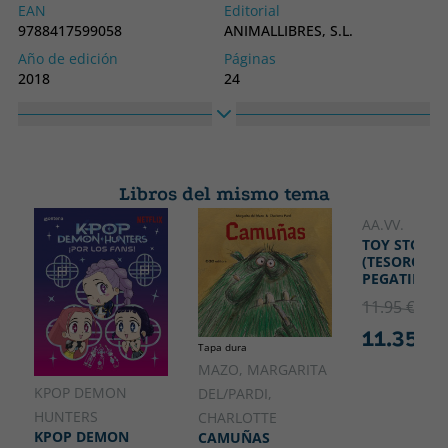
EAN
Editorial
9788417599058
ANIMALLIBRES, S.L.
Año de edición
Páginas
2018
24
Encuadernación
Idioma
Tapa dura
Catalán
Colección
Alto
(CAT).ALBUMS IL·LUSTRATS
275
Libros del mismo tema
Ancho
225
AA.VV.
TOY STORY 
(TESORO DE
PEGATINAS)
11.95 €
5% 
11.35 €
Tapa dura
MAZO, MARGARITA
KPOP DEMON
DEL/PARDI,
HUNTERS
CHARLOTTE
KPOP DEMON
CAMUÑAS