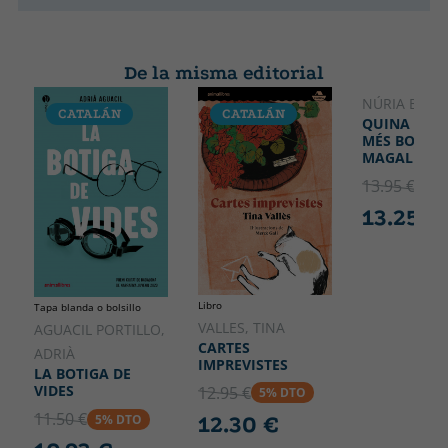
De la misma editorial
NÚRIA BUSQ
CATALÁN
CATALÁN
CATALÁ
QUINA FAMÍ
MÉS BOJA,
MAGALÍ!
13.95 €
5% 
13.25 €
Libro
Tapa blanda o bolsillo
VALLES, TINA
AGUACIL PORTILLO,
CARTES
ADRIÀ
IMPREVISTES
LA BOTIGA DE
VIDES
12.95 €
5% DTO
11.50 €
12.30 €
5% DTO