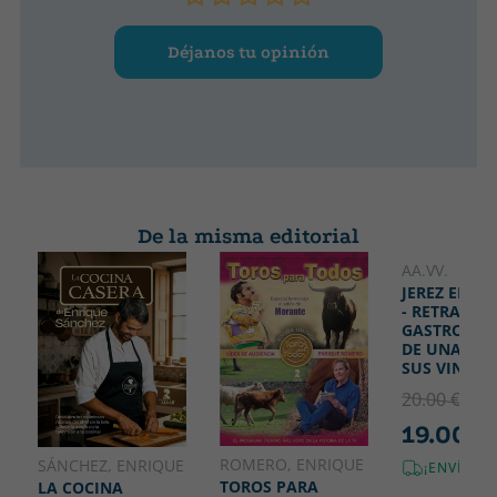
Déjanos tu opinión
De la misma editorial
AA.VV.
JEREZ EN L
- RETRATO
GASTRONÓ
DE UNA CIU
SUS VINOS
20.00 €
5% 
19.00 €
ROMERO, ENRIQUE
SÁNCHEZ, ENRIQUE
¡ENVÍO G
TOROS PARA
LA COCINA