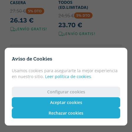
TODOS
CASERA
(ED.LIMITADA)
27.50 €
5% DTO
24.95 €
5% DTO
26.13 €
23.70 €
¡ENVÍO GRATIS!
¡ENVÍO GRATIS!
Aviso de Cookies
Usamos cookies para asegurarte la mejor experiencia
en nuestro sitio.
Leer política de cookies
.
Configurar cookies
Aceptar cookies
Rechazar cookies