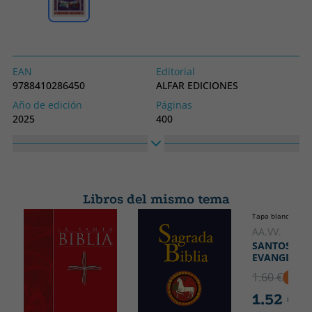
EAN
Editorial
9788410286450
ALFAR EDICIONES
Año de edición
Páginas
2025
400
Idioma
Colección
Castellano
SEMANA SANTA
Alto
Ancho
240
170
Libros del mismo tema
Tapa blanda o bol
AA.VV.
SANTOS
EVANGELIO
1.60 €
5% D
1.52 €