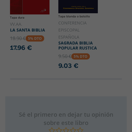
Tapa blanda o bolsillo
Tapa dura
CONFERENCIA
VV.AA.
LA SANTA BIBLIA
EPISCOPAL
ESPAÑOLA
18.90 €
5% DTO
SAGRADA BIBLIA
17.96 €
POPULAR RUSTICA
9.50 €
5% DTO
9.03 €
Sé el primero en dejar tu opinión
sobre este libro