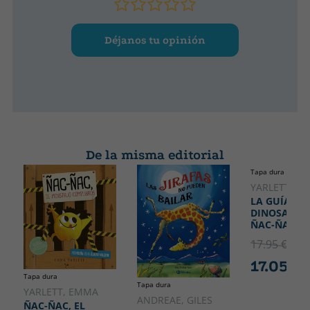
Déjanos tu opinión
De la misma editorial
Tapa dura
YARLETT, E
LA GUÍA DE
DINOSAURI
ÑAC-ÑAC
17.95 €
5% 
17.05 €
Tapa dura
Tapa dura
YARLETT, EMMA
ANDREAE, GILES
ÑAC-ÑAC, EL