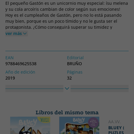
El pequeño Gastón es un unicornio muy especial: ísu melena
y su cola arcoíris cambian de color según sus emociones!
Hoy es el cumpleaños de Gastón, pero no lo está pasando
muy bien, porque es un poco tímido y no le gusta ser el
protagonista. ¿Cómo conseguirá superar su timidez y
disfrutar de un día tan especial?
ver más
EAN
Editorial
9788469625538
BRUÑO
Año de edición
Páginas
2019
32
Encuadernación
Idioma
Tapa dura
Castellano
Colección
Alto
LIBROS DE EMOCIONES
200
Libros del mismo tema
Ancho
170
AA.VV.
BLUEY (LIB
PUZLES)