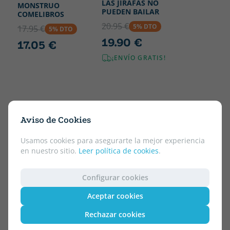
LAS JIRAFAS NO
MONSTRUO
PUEDEN BAILAR
COMELIBROS
20.95 €
5% DTO
17.95 €
5% DTO
19.90 €
17.05 €
¡ENVÍO GRATIS!
Aviso de Cookies
Usamos cookies para asegurarte la mejor experiencia
en nuestro sitio.
Leer política de cookies
.
Configurar cookies
Aceptar cookies
Rechazar cookies