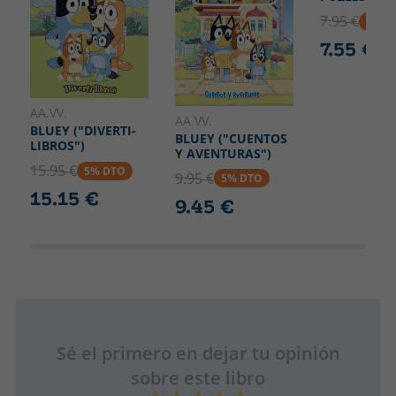
7.95 €
5% D
7.55 €
AA.VV.
AA.VV.
BLUEY ("DIVERTI-
BLUEY ("CUENTOS
LIBROS")
Y AVENTURAS")
15.95 €
5% DTO
9.95 €
5% DTO
15.15 €
9.45 €
Sé el primero en dejar tu opinión
sobre este libro