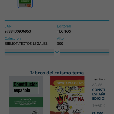
EAN
Editorial
9788430936953
TECNOS
Colección
Alto
BIBLIOT.TEXTOS LEGALES.
300
Ancho
200
Libros del mismo tema
Tapa blanda o bol
DESCATALOGADO
DESCATA
AA.VV
CONSTITUC
ESPAÑOLA 2
EDICION
10.50 €
5% 
9.98 €