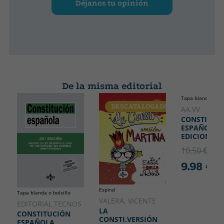
Déjanos tu opinión
De la misma editorial
Tapa blanda o bol
DESCATALOGADO
DESCATA
AA.VV
CONSTITUC
ESPAÑOLA 2
EDICION
10.50 €
5% 
9.98 €
Espiral
Tapa blanda o bolsillo
VALERA, VICENTE
EDITORIAL TECNOS
LA
CONSTITUCIÓN
CONSTI.VERSIÓN
ESPAÑOLA