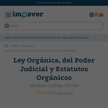
Envío gratuito desde 19 euros
LIBROS MÁS VENDIDOS
PRÓXIMAMENTE
GUÍAS DE VIAJE
LIBRO DE BOLSILLO
LIBROS
DERECHO
LEY ORGÁNICA, DEL PODER JUDICIAL Y ESTATUTOS ORGÁNICOS
Ley Orgánica, del Poder
Judicial y Estatutos
Orgánicos
MORENO CATENA, VÍCTOR
0 opiniones