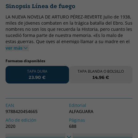
Sinopsis Línea de fuego
LA NUEVA NOVELA DE ARTURO PÉREZ-REVERTE Julio de 1938,
miles de jóvenes combaten en la trágica batalla del Ebro. Sus
nombres no son los que recuerda la Historia, pero cuanto les
sucedió forma parte de nuestra memoria. «Es lo malo de
estas guerras. Que oyes al enemigo llamar a su madre en el
mismo idioma que tú.» Durante la noche del 24 al 25 de julio
ver más
de 1938, la XI Brigada Mixta del ejército de la República
cruza el río para establecer una cabeza de puente en
Formatos disponibles
Castellets del Segre. En las inmediaciones del pueblo, medio
TAPA DURA
TAPA BLANDA O BOLSILLO
batallón de infantería, un tabor marroquí y una compañía de
23.90 €
14.96 €
la Legión defienden la zona. Está a punto de comenzar la
batalla del Ebro, la más cruda y sangrienta que se libró
nunca en suelo español. Combinando de forma magistral la
ficción con datos históricos y testimonios personales, Arturo
Pérez-Reverte sitúa al lector, con sobrecogedor realismo,
EAN
Editorial
entre quienes, voluntarios o a la fuerza, lucharon en los
9788420454665
ALFAGUARA
frentes de batalla de la Guerra Civil. Sus nombres no son los
Año de edición
Páginas
que recuerda la Historia, pero cuanto les sucedió resuena en
2020
688
estas páginas con el dramatismo de una memoria que nos
pertenece a todos. Ésta no es una novela sobre la Guerra
Encuadernación
Idioma