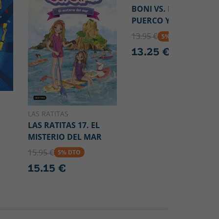
BONI VS. MONO EN
PUERCO Y ALMA
13.95 €
5% DTO
13.25 €
LAS RATITAS
LAS RATITAS 17. EL
MISTERIO DEL MAR
15.95 €
5% DTO
15.15 €