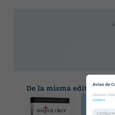
S
Aviso de C
De la misma editorial
Usamos cooki
cookies
.
Configurar