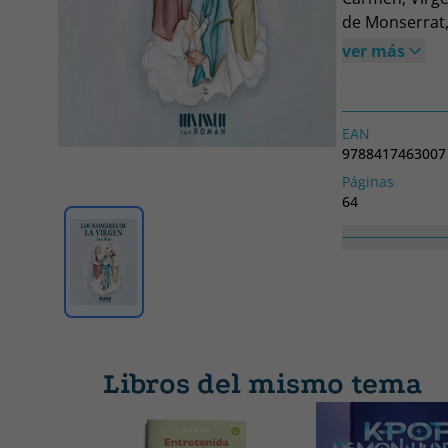
de Monserrat, 
Misericordias.
ver más
EAN
9788417463007
Páginas
64
Alto
210
Libros del mismo tema