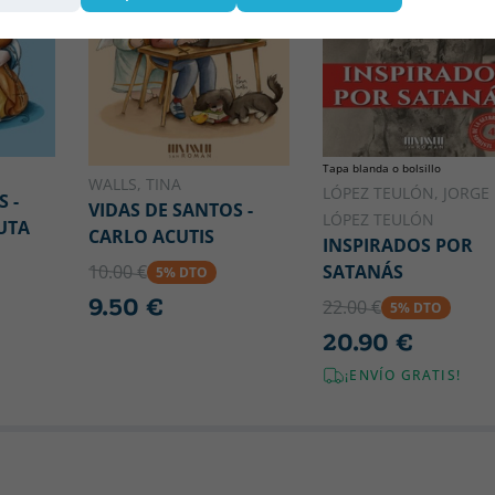
Tapa blanda o bolsillo
WALLS, TINA
LÓPEZ TEULÓN, JORGE
 -
VIDAS DE SANTOS -
LÓPEZ TEULÓN
UTA
CARLO ACUTIS
INSPIRADOS POR
SATANÁS
10.00 €
5% DTO
9.50 €
22.00 €
5% DTO
20.90 €
¡ENVÍO GRATIS!