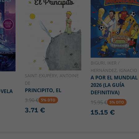
BIGURI, IKER /
HERNÁNDEZ, IGNACIO
SAINT-EXUPÉRY, ANTOINE
A POR EL MUNDIAL
DE
2026 (LA GUÍA
PRINCIPITO, EL
OVELA
DEFINITIVA)
3.90 €
5% DTO
15.95 €
5% DTO
3.71 €
15.15 €