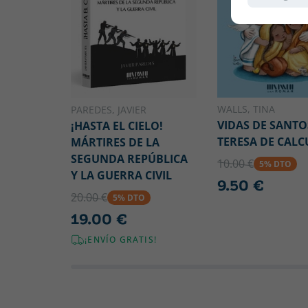
WALLS, TINA
PAREDES, JAVIER
VIDAS DE SANTOS
¡HASTA EL CIELO!
TERESA DE CALC
MÁRTIRES DE LA
SEGUNDA REPÚBLICA
10.00 €
5% DTO
Y LA GUERRA CIVIL
9.50 €
20.00 €
5% DTO
19.00 €
¡ENVÍO GRATIS!