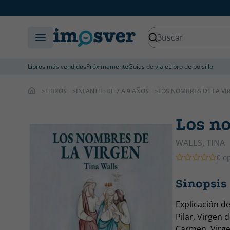
Libros más vendidos
Próximamente
Guías de viaje
Libro de bolsillo
LIBROS
INFANTIL: DE 7 A 9 AÑOS
LOS NOMBRES DE LA VI
Los n
WALLS, TINA
0 o
Sinopsis
Explicación d
Pilar, Virgen 
Carmen, Virge