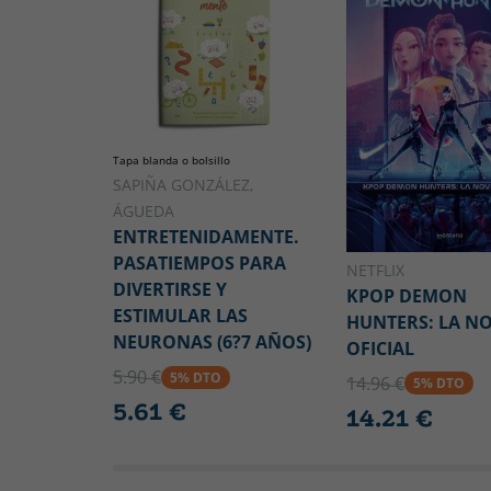
Tapa blanda o bolsillo
SAPIÑA GONZÁLEZ,
ÁGUEDA
ENTRETENIDAMENTE.
PASATIEMPOS PARA
NETFLIX
DIVERTIRSE Y
KPOP DEMON
ESTIMULAR LAS
HUNTERS: LA N
NEURONAS (6?7 AÑOS)
OFICIAL
5.90 €
5% DTO
14.96 €
5% DTO
5.61 €
14.21 €