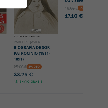
CON SENCILLEZ
18.00 €
5% DTO
17.10 €
Tapa blanda o bolsillo
PAREDES, JAVIER
BIOGRAFÍA DE SOR
PATROCINIO (1811-
1891)
25.00 €
5% DTO
23.75 €
¡ENVÍO GRATIS!