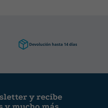
Devolución hasta 14 días
letter y recibe
es y mucho más.