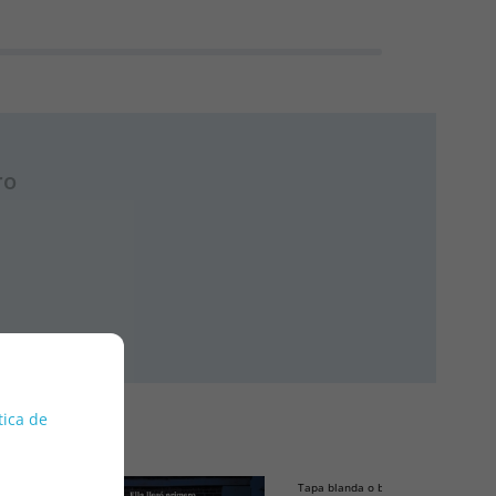
ro
tica de
Tapa blanda o bolsillo