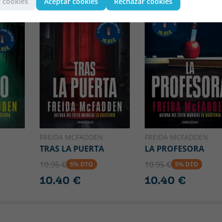
 cookies
Aceptar cookies
Rechazar cookies
FREIDA MCFADDEN
FREIDA MCFADDEN
TRAS LA PUERTA
LA PROFESORA
10.95 €
10.95 €
5% DTO
5% DTO
10.40 €
10.40 €