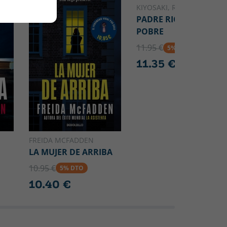
KIYOSAKI, ROBERT T.
PADRE RICO, PADRE
POBRE
11.95 €
5% DTO
11.35 €
FREIDA MCFADDEN
LA MUJER DE ARRIBA
10.95 €
5% DTO
10.40 €