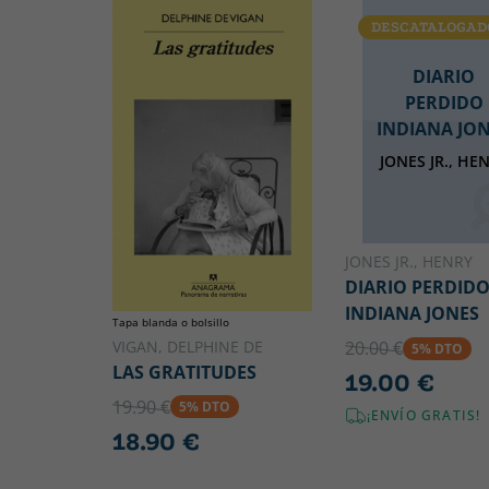
DESCATALOGAD
DIARIO
PERDIDO
INDIANA JO
JONES JR., HE
JONES JR., HENRY
DIARIO PERDID
INDIANA JONES
Tapa blanda o bolsillo
VIGAN, DELPHINE DE
20.00 €
5% DTO
LAS GRATITUDES
19.00 €
19.90 €
5% DTO
¡ENVÍO GRATIS!
18.90 €