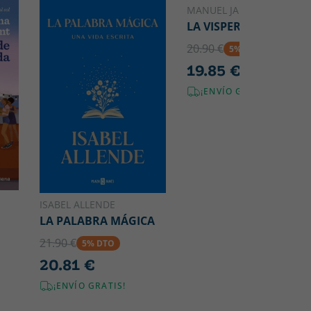
MANUEL JABOIS
LA VISPERA
20.90 €
5% DTO
19.85 €
¡ENVÍO GRATIS!
ISABEL ALLENDE
LA PALABRA MÁGICA
21.90 €
5% DTO
20.81 €
¡ENVÍO GRATIS!