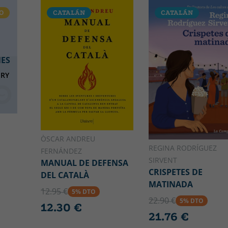
O
CATALÁN
CATALÁN
NES
NRY
O
ÒSCAR ANDREU
REGINA RODRÍGUEZ
FERNÁNDEZ
SIRVENT
MANUAL DE DEFENSA
CRISPETES DE
DEL CATALÀ
MATINADA
12.95 €
5% DTO
22.90 €
5% DTO
12.30 €
21.76 €