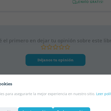
¡ENVÍO GRATIS!
é el primero en dejar tu opinión sobre este lib
Déjanos tu opinión
ookies
es para asegurarte la mejor experiencia en nuestro sitio.
Leer polí