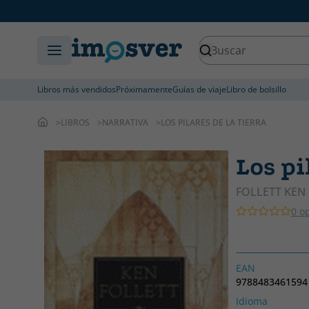
Libros más vendidos
Próximamente
Guías de viaje
Libro de bolsillo
LIBROS
NARRATIVA
LOS PILARES DE LA TIERRA
Los pi
FOLLETT KEN
0 o
EAN
9788483461594
Idioma