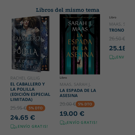
magia, a todo color, con capítulos cortos, mucho humor,
JOVENES LECTORES
140
misterio y amistad. Con páginas del diario de investigación
Libros del mismo tema
Ancho
de Alaska para complementar la lectura. GÉNEROS: Misterios
Libro
202
y magia Criaturas mágicas y poderes Humor y diversión
MAAS, SARAH
Aventura y amistad
TRONO DE C
26.50 €
5% 
25.18 €
¡ENVÍO G
RACHEL GILLIG
Libro
EL CABALLERO Y
MAAS, SARAH J.
LA POLILLA
LA ESPADA DE LA
(EDICIÓN ESPECIAL
ASESINA
LIMITADA)
20.00 €
5% DTO
25.95 €
5% DTO
19.00 €
24.65 €
¡ENVÍO GRATIS!
¡ENVÍO GRATIS!