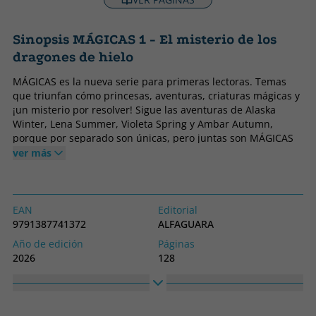
Sinopsis MÁGICAS 1 - El misterio de los
dragones de hielo
MÁGICAS es la nueva serie para primeras lectoras. Temas
que triunfan cómo princesas, aventuras, criaturas mágicas y
¡un misterio por resolver! Sigue las aventuras de Alaska
Winter, Lena Summer, Violeta Spring y Ambar Autumn,
porque por separado son únicas, pero juntas son MÁGICAS
Cuatro princesas nacidas el mismo año, conectadas por la
ver más
magia de su estación. Alaska Winter es la princesa de
Invierno, y vive en las Montañas de Nieve. Es algo misteriosa,
muy inteligente y le gusta pasear por su reino y observar a
los dragones de hielo que habitan en él. Los ve jugar, dormir
EAN
Editorial
Pero a pesar de tener las alas más espectaculares que
9791387741372
ALFAGUARA
Alaska haya visto jamás, no vuelan. Su curiosidad la lleva a
Año de edición
Páginas
reunir a sus amigas, las princesas de los Reinos de la
2026
128
Primavera, el Verano y el Otoño, para descubrir qué sucede
Idioma
Nº colección
en realidad. Juntas y con la ayuda de sus poderes,
Castellano
1
protegerán Naturia y a sus criaturas, porque por separado
son únicas, pero junta son ¡MÁGICAS! Una serie llena de
Colección
Alto