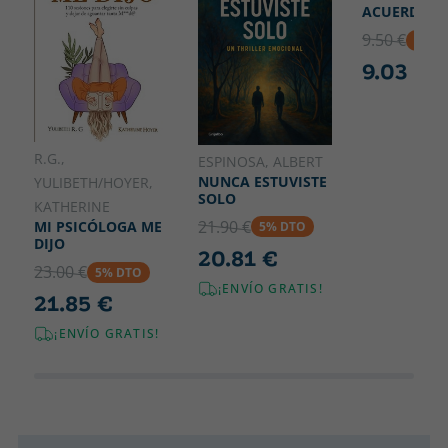
ACUERDOS
9.50 €
5% D
9.03 €
R.G.,
ESPINOSA, ALBERT
NUNCA ESTUVISTE
YULIBETH/HOYER,
SOLO
KATHERINE
21.90 €
MI PSICÓLOGA ME
5% DTO
DIJO
20.81 €
23.00 €
5% DTO
¡ENVÍO GRATIS!
21.85 €
¡ENVÍO GRATIS!