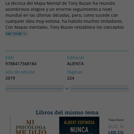
La técnica del Mapa Mental de Tony Buzan ha reunido
asombrosos elogios y un enorme seguimiento a nivel
mundial en las últimas décadas, pero, como sucede con
cualquier idea muy exitosa, ha habido muchos imitadores.
Con Mapas mentales, Tony Buzan restablece los conceptos
esenciales que son el núcleo del Mapa Mental con una
ver más
claridad y practicidad incomparables.
Si estás buscando mejorar tu memoria, planificar tu
EAN
Editorial
estrategia comercial, organizarte mejor, estudiar para un
9788417568184
ALIENTA
examen o planificar tu futuro, este es tu libro. Con una
Año de edición
Páginas
claridad y profundidad que supera con creces a cualquier
2019
224
otro libro sobre el tema, incluye la historia del desarrollo del
Encuadernación
Idioma
Mapa Mental, una explicación de lo que hace (y lo que no) y
Tapa blanda o bolsillo
Castellano
por qué es una herramienta tan poderosa, las técnicas
ilustradas paso a paso para el desarrollo del Mapa Mental -
Colección
Alto
desde aplicaciones simples a complejas- y cómo lidiar con
ALIENTA
213
los que ?han salido mal?. Dirigido tanto para los novatos en
Libros del mismo tema
Ancho
el concepto como para los usuarios más avanzados que
Tapa blanda o bol
135
deseen revisar y ampliar su experiencia.
RUIZ, MIGUE
LOS CUATR