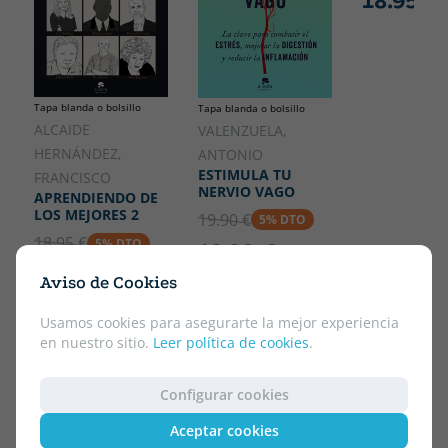
18.95 €
Tapa blanda o bolsillo
Tapa blanda o bolsillo
ALCAIDE
VALENZUELA,
HERNÁNDEZ,
ANTONIO
ESTIMULA TU
FRANCISCO
NERVIO VAGO
APRENDIENDO DE
LOS MEJORES 2
19.90 €
5% DTO
18.95 €
5% DTO
18.90 €
18.00 €
Aviso de Cookies
Usamos cookies para asegurarte la mejor experiencia
en nuestro sitio.
Leer política de cookies
.
Configurar cookies
Aceptar cookies