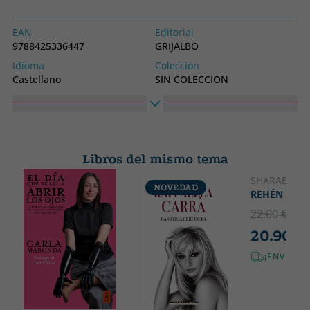
EAN
Editorial
9788425336447
GRIJALBO
Idioma
Colección
Castellano
SIN COLECCION
Alto
Ancho
300
200
Libros del mismo tema
SHARABI, ELI
NOVEDAD
REHÉN
22.00 €
5% 
20.90 €
¡ENVÍO G