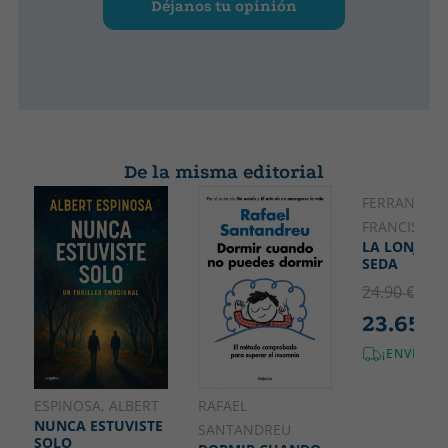
Déjanos tu opinión
De la misma editorial
FERRANDIZ, 
FRANCISCO
LA LONJA D
SEDA
24.90 €
5% 
23.65 €
¡ENVÍO G
ESPINOSA, ALBERT
RAFAEL
NUNCA ESTUVISTE
SANTANDREU
SOLO