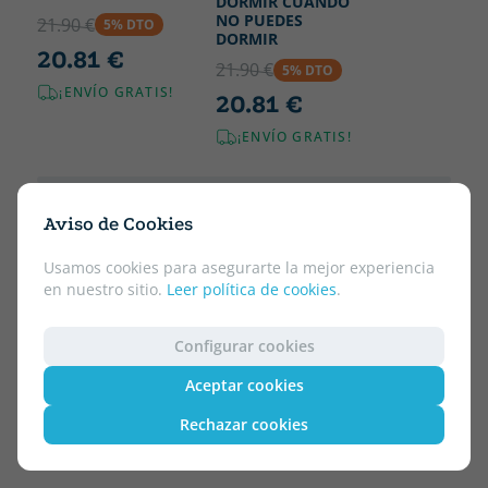
DORMIR CUANDO
NO PUEDES
21.90 €
5% DTO
DORMIR
20.81 €
21.90 €
5% DTO
¡ENVÍO GRATIS!
20.81 €
¡ENVÍO GRATIS!
Aviso de Cookies
Usamos cookies para asegurarte la mejor experiencia
en nuestro sitio.
Leer política de cookies
.
Configurar cookies
Aceptar cookies
Rechazar cookies