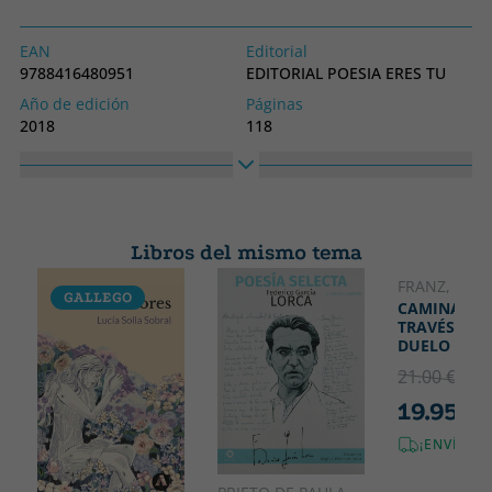
EAN
Editorial
9788416480951
EDITORIAL POESIA ERES TU
Año de edición
Páginas
2018
118
Encuadernación
Idioma
Tapa blanda o bolsillo
Castellano
Colección
Alto
POESIA
210
Libros del mismo tema
Ancho
148
FRANZ, LOLA
GALLEGO
CAMINANDO
TRAVÉS DEL
DUELO
21.00 €
5% 
19.95 €
¡ENVÍO G