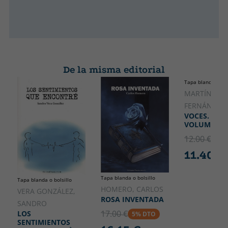
De la misma editorial
Tapa blanda o bol
MARTÍNEZ
FERNÁNDEZ,
VOCES. (SER 
VOLUMEN I
12.00 €
5% 
11.40 €
Tapa blanda o bolsillo
Tapa blanda o bolsillo
HOMERO, CARLOS
VERA GONZÁLEZ,
ROSA INVENTADA
SANDRO
17.00 €
LOS
5% DTO
SENTIMIENTOS