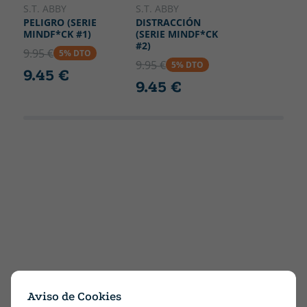
S.T. ABBY
S.T. ABBY
PELIGRO (SERIE
DISTRACCIÓN
MINDF*CK #1)
(SERIE MINDF*CK
#2)
9.95 €
5% DTO
9.95 €
5% DTO
9.45 €
9.45 €
Aviso de Cookies