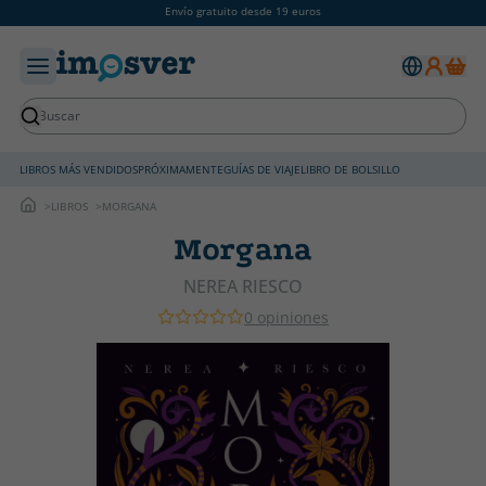
Envío gratuito desde 19 euros
LIBROS MÁS VENDIDOS
PRÓXIMAMENTE
GUÍAS DE VIAJE
LIBRO DE BOLSILLO
LIBROS
MORGANA
Morgana
NEREA RIESCO
0 opiniones